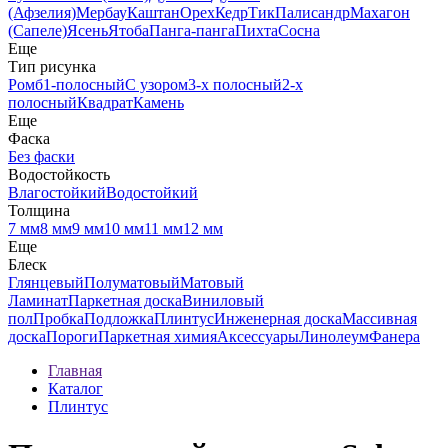
(Афзелия)
Мербау
Каштан
Орех
Кедр
Тик
Палисандр
Махагон
(Сапеле)
Ясень
Ятоба
Панга-панга
Пихта
Сосна
Еще
Тип рисунка
Ромб
1-полосный
С узором
3-х полосный
2-х
полосный
Квадрат
Камень
Еще
Фаска
Без фаски
Водостойкость
Влагостойкий
Водостойкий
Толщина
7 мм
8 мм
9 мм
10 мм
11 мм
12 мм
Еще
Блеск
Глянцевый
Полуматовый
Матовый
Ламинат
Паркетная доска
Виниловый
пол
Пробка
Подложка
Плинтус
Инженерная доска
Массивная
доска
Пороги
Паркетная химия
Аксессуары
Линолеум
Фанера
Главная
Каталог
Плинтус