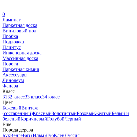
0
Ламинат
Паркетная доска
Виниловый пол
Пробка
Подложка
Плинтус
Инженерная доска
Массивная доска
Пороги
Паркетная химия
Аксессуары
Линолеум
Фанера
Класс
31
32 класс
33 класс
34 класс
Цвет
Бежевый
Винтаж
(состаренный)
Красный
Золотистый
Розовый
Желтый
Белый и
беленый
Коричневый
Голубой
Черный
Еще
Порода дерева
Бук
Венге
Вяз (Ильм)
Дуб
Клен
Дуссия