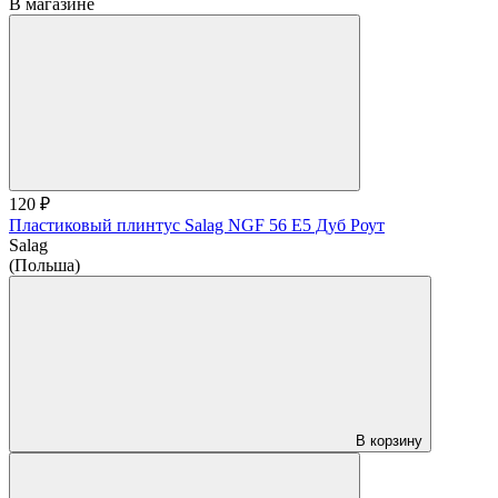
В магазине
120 ₽
Пластиковый плинтус Salag NGF 56 E5 Дуб Роут
Salag
(Польша)
В корзину