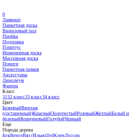
0
Ламинат
Паркетная доска
Виниловый пол
Пробка
Подложка
Плинтус
Инженерная доска
Массивная доска
Пороги
Паркетная химия
Аксессуары
Линолеум
Фанера
Класс
31
32 класс
33 класс
34 класс
Цвет
Бежевый
Винтаж
(состаренный)
Красный
Золотистый
Розовый
Желтый
Белый и
беленый
Коричневый
Голубой
Черный
Еще
Порода дерева
Бук
Венге
Вяз (Ильм)
Дуб
Клен
Дуссия