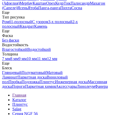
(Афзелия)
Мербау
Каштан
Орех
Кедр
Тик
Палисандр
Махагон
(Сапеле)
Ясень
Ятоба
Панга-панга
Пихта
Сосна
Еще
Тип рисунка
Ромб
1-полосный
С узором
3-х полосный
2-х
полосный
Квадрат
Камень
Еще
Фаска
Без фаски
Водостойкость
Влагостойкий
Водостойкий
Толщина
7 мм
8 мм
9 мм
10 мм
11 мм
12 мм
Еще
Блеск
Глянцевый
Полуматовый
Матовый
Ламинат
Паркетная доска
Виниловый
пол
Пробка
Подложка
Плинтус
Инженерная доска
Массивная
доска
Пороги
Паркетная химия
Аксессуары
Линолеум
Фанера
Главная
Каталог
Плинтус
Salag
Серия NGF 56