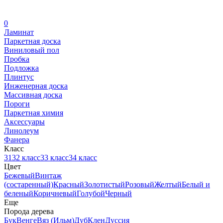
0
Ламинат
Паркетная доска
Виниловый пол
Пробка
Подложка
Плинтус
Инженерная доска
Массивная доска
Пороги
Паркетная химия
Аксессуары
Линолеум
Фанера
Класс
31
32 класс
33 класс
34 класс
Цвет
Бежевый
Винтаж
(состаренный)
Красный
Золотистый
Розовый
Желтый
Белый и
беленый
Коричневый
Голубой
Черный
Еще
Порода дерева
Бук
Венге
Вяз (Ильм)
Дуб
Клен
Дуссия