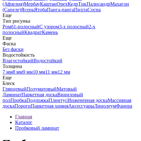
(Афзелия)
Мербау
Каштан
Орех
Кедр
Тик
Палисандр
Махагон
(Сапеле)
Ясень
Ятоба
Панга-панга
Пихта
Сосна
Еще
Тип рисунка
Ромб
1-полосный
С узором
3-х полосный
2-х
полосный
Квадрат
Камень
Еще
Фаска
Без фаски
Водостойкость
Влагостойкий
Водостойкий
Толщина
7 мм
8 мм
9 мм
10 мм
11 мм
12 мм
Еще
Блеск
Глянцевый
Полуматовый
Матовый
Ламинат
Паркетная доска
Виниловый
пол
Пробка
Подложка
Плинтус
Инженерная доска
Массивная
доска
Пороги
Паркетная химия
Аксессуары
Линолеум
Фанера
Главная
Каталог
Пробковый ламинат