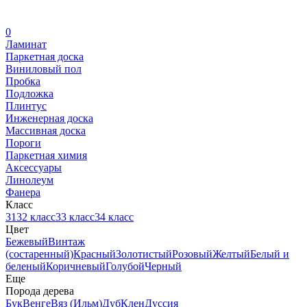
0
Ламинат
Паркетная доска
Виниловый пол
Пробка
Подложка
Плинтус
Инженерная доска
Массивная доска
Пороги
Паркетная химия
Аксессуары
Линолеум
Фанера
Класс
31
32 класс
33 класс
34 класс
Цвет
Бежевый
Винтаж
(состаренный)
Красный
Золотистый
Розовый
Желтый
Белый и
беленый
Коричневый
Голубой
Черный
Еще
Порода дерева
Бук
Венге
Вяз (Ильм)
Дуб
Клен
Дуссия