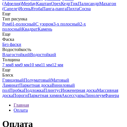
(Афзелия)
Мербау
Каштан
Орех
Кедр
Тик
Палисандр
Махагон
(Сапеле)
Ясень
Ятоба
Панга-панга
Пихта
Сосна
Еще
Тип рисунка
Ромб
1-полосный
С узором
3-х полосный
2-х
полосный
Квадрат
Камень
Еще
Фаска
Без фаски
Водостойкость
Влагостойкий
Водостойкий
Толщина
7 мм
8 мм
9 мм
10 мм
11 мм
12 мм
Еще
Блеск
Глянцевый
Полуматовый
Матовый
Ламинат
Паркетная доска
Виниловый
пол
Пробка
Подложка
Плинтус
Инженерная доска
Массивная
доска
Пороги
Паркетная химия
Аксессуары
Линолеум
Фанера
Главная
Оплата
Оплата