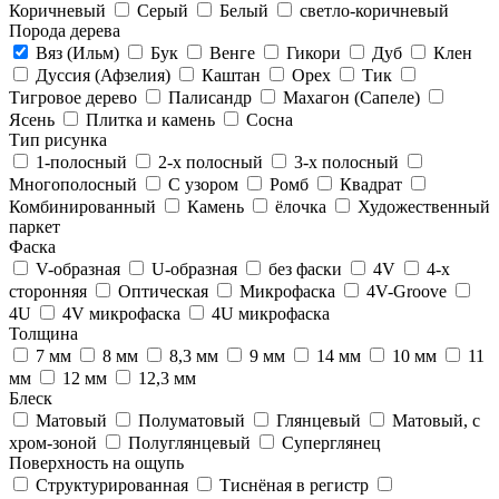
Коричневый
Серый
Белый
светло-коричневый
Порода дерева
Вяз (Ильм)
Бук
Венге
Гикори
Дуб
Клен
Дуссия (Афзелия)
Каштан
Орех
Тик
Тигровое дерево
Палисандр
Махагон (Сапеле)
Ясень
Плитка и камень
Сосна
Тип рисунка
1-полосный
2-х полосный
3-х полосный
Многополосный
С узором
Ромб
Квадрат
Комбинированный
Камень
ёлочка
Художественный
паркет
Фаска
V-образная
U-образная
без фаски
4V
4-х
сторонняя
Оптическая
Микрофаска
4V-Groove
4U
4V микрофаска
4U микрофаска
Толщина
7 мм
8 мм
8,3 мм
9 мм
14 мм
10 мм
11
мм
12 мм
12,3 мм
Блеск
Матовый
Полуматовый
Глянцевый
Матовый, с
хром-зоной
Полуглянцевый
Суперглянец
Поверхность на ощупь
Структурированная
Тиснёная в регистр