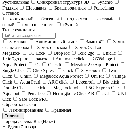
Рустикальная
Cинхронная структура 3D
Synchro
Гладкая
Шершавая
Брашированная
Рельефная
Оттенок
коричневый
бежевый
под камень
светлый
серый
смешаные цвета
тёмный
Тип соединения
Замковое
Алюминиевый замок
Замок 45°
Замок
с фиксатором
Замок с воском
Замок 5G Loc
Megalock
TС-Lock
Drop loc
1clic 2go
Uniclic
1clic 2go pure
замок
Autumatic click
2GValinge
Aqua Protect
2G
Click it!
Megaloc 2.0 Aqua Protect
Single Click
ClickXpress
Click
Замковой
Twin
Click
Unilin
Megalock Aqua Protect
Uni Fit
Valinge
Click
Aqua Pearl
ARC click
Legeprofil
Big click
Double Click
Jclick
Megalock twin
5G Express Clic
Aqua out
PentaLoc
Herringbone Click AB
5GI
UNI
Cick
Safe-Lock PRO
Обработка фаски
Ламинированная
Крашеная
Показать
Порода дерева: Вяз (Ильм)
Найдено
7
товаров