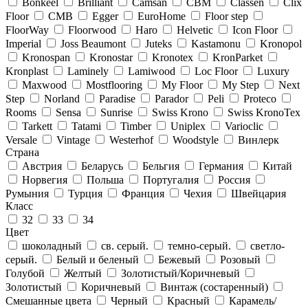
Bonkeel
Brilliant
Camsan
CBM
Classen
Clix
Floor
CMB
Egger
EuroHome
Floor step
FloorWay
Floorwood
Haro
Helvetic
Icon Floor
Imperial
Joss Beaumont
Juteks
Kastamonu
Kronopol
Kronospan
Kronostar
Kronotex
KronParket
Kronplast
Laminely
Lamiwood
Loc Floor
Luxury
Maxwood
Mostflooring
My Floor
My Step
Next
Step
Norland
Paradise
Parador
Peli
Proteco
Rooms
Sensa
Sunrise
Swiss Krono
Swiss KronoTex
Tarkett
Tatami
Timber
Uniplex
Varioclic
Versale
Vintage
Westerhof
Woodstyle
Винлерк
Страна
Австрия
Беларусь
Бельгия
Германия
Китай
Норвегия
Польша
Португалия
Россия
Румыния
Турция
Франция
Чехия
Швейцария
Класс
32
33
34
Цвет
шоколадный
св. серый.
темно-серый.
светло-
серый.
Белый и беленый
Бежевый
Розовый
Голубой
Желтый
Золотистый/Коричневый
Золотистый
Коричневый
Винтаж (состаренный)
Смешанные цвета
Черный
Красный
Карамель/