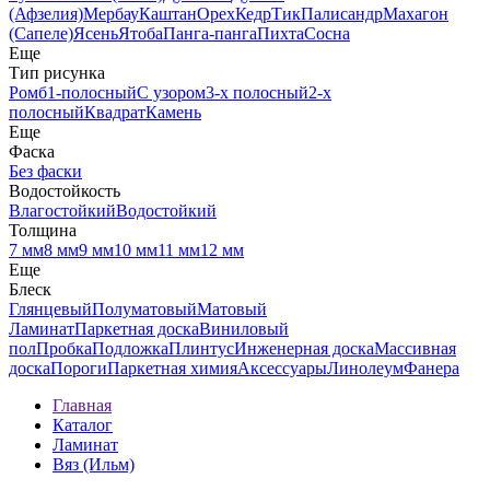
(Афзелия)
Мербау
Каштан
Орех
Кедр
Тик
Палисандр
Махагон
(Сапеле)
Ясень
Ятоба
Панга-панга
Пихта
Сосна
Еще
Тип рисунка
Ромб
1-полосный
С узором
3-х полосный
2-х
полосный
Квадрат
Камень
Еще
Фаска
Без фаски
Водостойкость
Влагостойкий
Водостойкий
Толщина
7 мм
8 мм
9 мм
10 мм
11 мм
12 мм
Еще
Блеск
Глянцевый
Полуматовый
Матовый
Ламинат
Паркетная доска
Виниловый
пол
Пробка
Подложка
Плинтус
Инженерная доска
Массивная
доска
Пороги
Паркетная химия
Аксессуары
Линолеум
Фанера
Главная
Каталог
Ламинат
Вяз (Ильм)