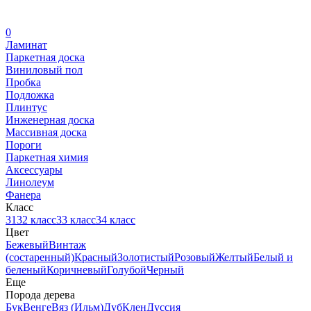
0
Ламинат
Паркетная доска
Виниловый пол
Пробка
Подложка
Плинтус
Инженерная доска
Массивная доска
Пороги
Паркетная химия
Аксессуары
Линолеум
Фанера
Класс
31
32 класс
33 класс
34 класс
Цвет
Бежевый
Винтаж
(состаренный)
Красный
Золотистый
Розовый
Желтый
Белый и
беленый
Коричневый
Голубой
Черный
Еще
Порода дерева
Бук
Венге
Вяз (Ильм)
Дуб
Клен
Дуссия