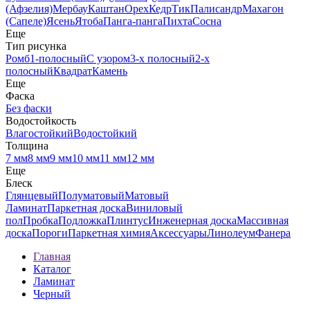
(Афзелия)
Мербау
Каштан
Орех
Кедр
Тик
Палисандр
Махагон
(Сапеле)
Ясень
Ятоба
Панга-панга
Пихта
Сосна
Еще
Тип рисунка
Ромб
1-полосный
С узором
3-х полосный
2-х
полосный
Квадрат
Камень
Еще
Фаска
Без фаски
Водостойкость
Влагостойкий
Водостойкий
Толщина
7 мм
8 мм
9 мм
10 мм
11 мм
12 мм
Еще
Блеск
Глянцевый
Полуматовый
Матовый
Ламинат
Паркетная доска
Виниловый
пол
Пробка
Подложка
Плинтус
Инженерная доска
Массивная
доска
Пороги
Паркетная химия
Аксессуары
Линолеум
Фанера
Главная
Каталог
Ламинат
Черный