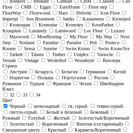
Bonkeel
Brilliant
Camsan
CBM
Classen
Clix
Floor
CMB
Egger
EuroHome
Floor step
FloorWay
Floorwood
Haro
Helvetic
Icon Floor
Imperial
Joss Beaumont
Juteks
Kastamonu
Kronopol
Kronospan
Kronostar
Kronotex
KronParket
Kronplast
Laminely
Lamiwood
Loc Floor
Luxury
Maxwood
Mostflooring
My Floor
My Step
Next
Step
Norland
Paradise
Parador
Peli
Proteco
Rooms
Sensa
Sunrise
Swiss Krono
Swiss KronoTex
Tarkett
Tatami
Timber
Uniplex
Varioclic
Versale
Vintage
Westerhof
Woodstyle
Винлерк
Страна
Австрия
Беларусь
Бельгия
Германия
Китай
Норвегия
Польша
Португалия
Россия
Румыния
Турция
Франция
Чехия
Швейцария
Класс
32
33
34
Цвет
Черный
шоколадный
св. серый.
темно-серый.
светло-серый.
Белый и беленый
Бежевый
Розовый
Голубой
Желтый
Золотистый/Коричневый
Золотистый
Коричневый
Винтаж (состаренный)
Смешанные цвета
Красный
Карамель/Коричневый