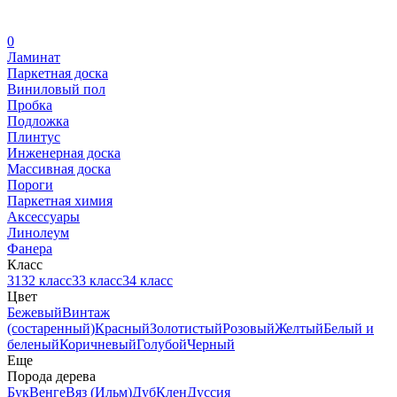
0
Ламинат
Паркетная доска
Виниловый пол
Пробка
Подложка
Плинтус
Инженерная доска
Массивная доска
Пороги
Паркетная химия
Аксессуары
Линолеум
Фанера
Класс
31
32 класс
33 класс
34 класс
Цвет
Бежевый
Винтаж
(состаренный)
Красный
Золотистый
Розовый
Желтый
Белый и
беленый
Коричневый
Голубой
Черный
Еще
Порода дерева
Бук
Венге
Вяз (Ильм)
Дуб
Клен
Дуссия