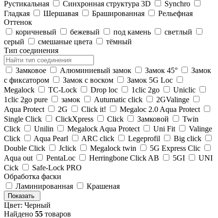
Рустикальная
Cинхронная структура 3D
Synchro
Гладкая
Шершавая
Брашированная
Рельефная
Оттенок
коричневый
бежевый
под камень
светлый
серый
смешаные цвета
тёмный
Тип соединения
Замковое
Алюминиевый замок
Замок 45°
Замок
с фиксатором
Замок с воском
Замок 5G Loc
Megalock
TС-Lock
Drop loc
1clic 2go
Uniclic
1clic 2go pure
замок
Autumatic click
2GValinge
Aqua Protect
2G
Click it!
Megaloc 2.0 Aqua Protect
Single Click
ClickXpress
Click
Замковой
Twin
Click
Unilin
Megalock Aqua Protect
Uni Fit
Valinge
Click
Aqua Pearl
ARC click
Legeprofil
Big click
Double Click
Jclick
Megalock twin
5G Express Clic
Aqua out
PentaLoc
Herringbone Click AB
5GI
UNI
Cick
Safe-Lock PRO
Обработка фаски
Ламинированная
Крашеная
Показать
Цвет: Черный
Найдено
55
товаров