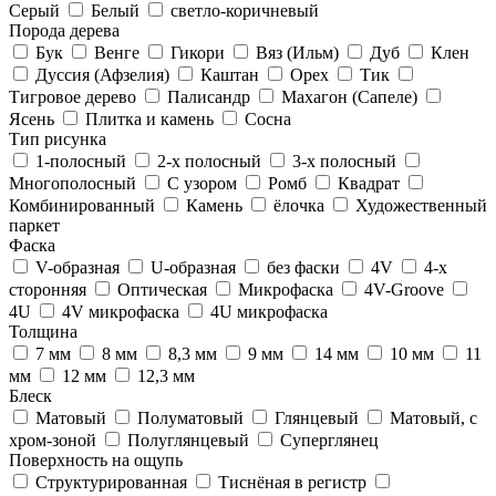
Серый
Белый
светло-коричневый
Порода дерева
Бук
Венге
Гикори
Вяз (Ильм)
Дуб
Клен
Дуссия (Афзелия)
Каштан
Орех
Тик
Тигровое дерево
Палисандр
Махагон (Сапеле)
Ясень
Плитка и камень
Сосна
Тип рисунка
1-полосный
2-х полосный
3-х полосный
Многополосный
С узором
Ромб
Квадрат
Комбинированный
Камень
ёлочка
Художественный
паркет
Фаска
V-образная
U-образная
без фаски
4V
4-х
сторонняя
Оптическая
Микрофаска
4V-Groove
4U
4V микрофаска
4U микрофаска
Толщина
7 мм
8 мм
8,3 мм
9 мм
14 мм
10 мм
11
мм
12 мм
12,3 мм
Блеск
Матовый
Полуматовый
Глянцевый
Матовый, с
хром-зоной
Полуглянцевый
Суперглянец
Поверхность на ощупь
Структурированная
Тиснёная в регистр