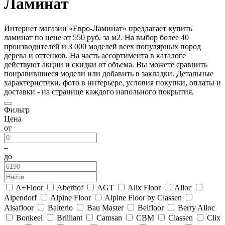
Ламинат
Интернет магазин «Евро-Ламинат» предлагает купить
ламинат по цене от 550 руб. за м2. На выбор более 40
производителей и 3 000 моделей всех популярных пород
дерева и оттенков. На часть ассортимента в каталоге
действуют акции и скидки от объема. Вы можете сравнить
понравившиеся модели или добавить в закладки. Детальные
характеристики, фото в интерьере, условия покупки, оплаты и
доставки - на странице каждого напольного покрытия.
Фильтр
Цена
от
–
до
A+Floor
Aberhof
AGT
Alix Floor
Alloc
Alpendorf
Alpine Floor
Alpine Floor by Classen
Alsafloor
Balterio
Bau Master
Belfloor
Berry Alloc
Bonkeel
Brilliant
Camsan
CBM
Classen
Clix