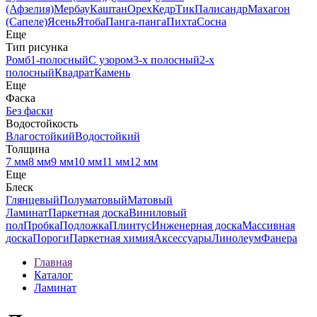
(Афзелия)
Мербау
Каштан
Орех
Кедр
Тик
Палисандр
Махагон
(Сапеле)
Ясень
Ятоба
Панга-панга
Пихта
Сосна
Еще
Тип рисунка
Ромб
1-полосный
С узором
3-х полосный
2-х
полосный
Квадрат
Камень
Еще
Фаска
Без фаски
Водостойкость
Влагостойкий
Водостойкий
Толщина
7 мм
8 мм
9 мм
10 мм
11 мм
12 мм
Еще
Блеск
Глянцевый
Полуматовый
Матовый
Ламинат
Паркетная доска
Виниловый
пол
Пробка
Подложка
Плинтус
Инженерная доска
Массивная
доска
Пороги
Паркетная химия
Аксессуары
Линолеум
Фанера
Главная
Каталог
Ламинат