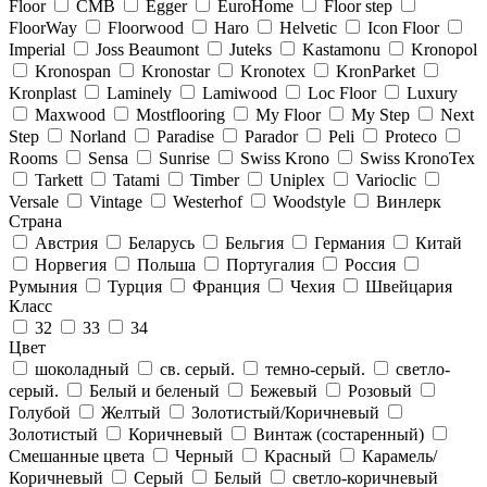
Floor
CMB
Egger
EuroHome
Floor step
FloorWay
Floorwood
Haro
Helvetic
Icon Floor
Imperial
Joss Beaumont
Juteks
Kastamonu
Kronopol
Kronospan
Kronostar
Kronotex
KronParket
Kronplast
Laminely
Lamiwood
Loc Floor
Luxury
Maxwood
Mostflooring
My Floor
My Step
Next
Step
Norland
Paradise
Parador
Peli
Proteco
Rooms
Sensa
Sunrise
Swiss Krono
Swiss KronoTex
Tarkett
Tatami
Timber
Uniplex
Varioclic
Versale
Vintage
Westerhof
Woodstyle
Винлерк
Страна
Австрия
Беларусь
Бельгия
Германия
Китай
Норвегия
Польша
Португалия
Россия
Румыния
Турция
Франция
Чехия
Швейцария
Класс
32
33
34
Цвет
шоколадный
св. серый.
темно-серый.
светло-
серый.
Белый и беленый
Бежевый
Розовый
Голубой
Желтый
Золотистый/Коричневый
Золотистый
Коричневый
Винтаж (состаренный)
Смешанные цвета
Черный
Красный
Карамель/
Коричневый
Серый
Белый
светло-коричневый