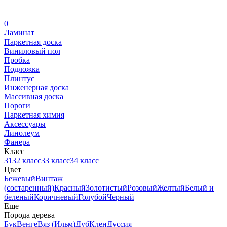
0
Ламинат
Паркетная доска
Виниловый пол
Пробка
Подложка
Плинтус
Инженерная доска
Массивная доска
Пороги
Паркетная химия
Аксессуары
Линолеум
Фанера
Класс
31
32 класс
33 класс
34 класс
Цвет
Бежевый
Винтаж
(состаренный)
Красный
Золотистый
Розовый
Желтый
Белый и
беленый
Коричневый
Голубой
Черный
Еще
Порода дерева
Бук
Венге
Вяз (Ильм)
Дуб
Клен
Дуссия