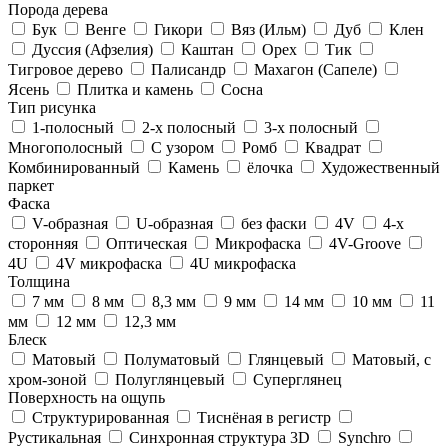
Порода дерева
Бук
Венге
Гикори
Вяз (Ильм)
Дуб
Клен
Дуссия (Афзелия)
Каштан
Орех
Тик
Тигровое дерево
Палисандр
Махагон (Сапеле)
Ясень
Плитка и камень
Сосна
Тип рисунка
1-полосный
2-х полосный
3-х полосный
Многополосный
С узором
Ромб
Квадрат
Комбинированный
Камень
ёлочка
Художественный
паркет
Фаска
V-образная
U-образная
без фаски
4V
4-х
сторонняя
Оптическая
Микрофаска
4V-Groove
4U
4V микрофаска
4U микрофаска
Толщина
7 мм
8 мм
8,3 мм
9 мм
14 мм
10 мм
11
мм
12 мм
12,3 мм
Блеск
Матовый
Полуматовый
Глянцевый
Матовый, с
хром-зоной
Полуглянцевый
Суперглянец
Поверхность на ощупь
Структурированная
Тиснёная в регистр
Рустикальная
Cинхронная структура 3D
Synchro