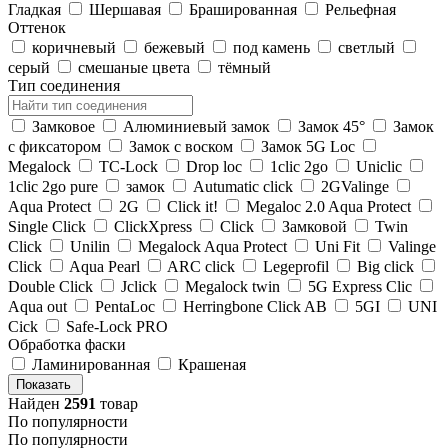
Гладкая
Шершавая
Брашированная
Рельефная
Оттенок
коричневый
бежевый
под камень
светлый
серый
смешаные цвета
тёмный
Тип соединения
Замковое
Алюминиевый замок
Замок 45°
Замок
с фиксатором
Замок с воском
Замок 5G Loc
Megalock
TС-Lock
Drop loc
1clic 2go
Uniclic
1clic 2go pure
замок
Autumatic click
2GValinge
Aqua Protect
2G
Click it!
Megaloc 2.0 Aqua Protect
Single Click
ClickXpress
Click
Замковой
Twin
Click
Unilin
Megalock Aqua Protect
Uni Fit
Valinge
Click
Aqua Pearl
ARC click
Legeprofil
Big click
Double Click
Jclick
Megalock twin
5G Express Clic
Aqua out
PentaLoc
Herringbone Click AB
5GI
UNI
Cick
Safe-Lock PRO
Обработка фаски
Ламинированная
Крашеная
Показать
Найден
2591
товар
По популярности
По популярности