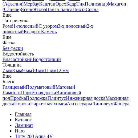
(Афзелия)
Мербау
Каштан
Орех
Кедр
Тик
Палисандр
Махагон
(Сапеле)
Ясень
Ятоба
Панга-панга
Пихта
Сосна
Еще
Тип рисунка
Ромб
1-полосный
С узором
3-х полосный
2-х
полосный
Квадрат
Камень
Еще
Фаска
Без фаски
Водостойкость
Влагостойкий
Водостойкий
Толщина
7 мм
8 мм
9 мм
10 мм
11 мм
12 мм
Еще
Блеск
Глянцевый
Полуматовый
Матовый
Ламинат
Паркетная доска
Виниловый
пол
Пробка
Подложка
Плинтус
Инженерная доска
Массивная
доска
Пороги
Паркетная химия
Аксессуары
Линолеум
Фанера
Главная
Каталог
Ламинат
Haro
Tritty 200 Aqua 4V