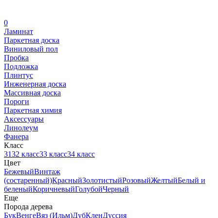
0
Ламинат
Паркетная доска
Виниловый пол
Пробка
Подложка
Плинтус
Инженерная доска
Массивная доска
Пороги
Паркетная химия
Аксессуары
Линолеум
Фанера
Класс
31
32 класс
33 класс
34 класс
Цвет
Бежевый
Винтаж
(состаренный)
Красный
Золотистый
Розовый
Желтый
Белый и
беленый
Коричневый
Голубой
Черный
Еще
Порода дерева
Бук
Венге
Вяз (Ильм)
Дуб
Клен
Дуссия