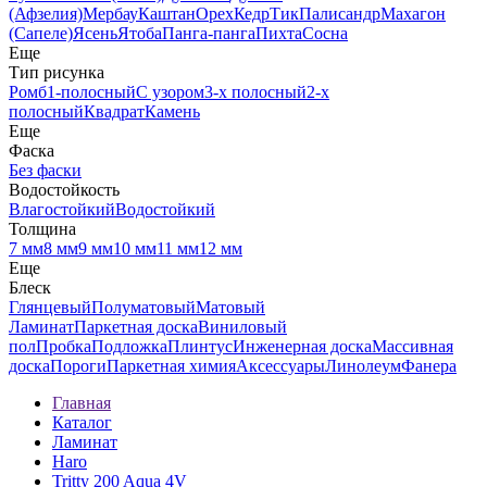
(Афзелия)
Мербау
Каштан
Орех
Кедр
Тик
Палисандр
Махагон
(Сапеле)
Ясень
Ятоба
Панга-панга
Пихта
Сосна
Еще
Тип рисунка
Ромб
1-полосный
С узором
3-х полосный
2-х
полосный
Квадрат
Камень
Еще
Фаска
Без фаски
Водостойкость
Влагостойкий
Водостойкий
Толщина
7 мм
8 мм
9 мм
10 мм
11 мм
12 мм
Еще
Блеск
Глянцевый
Полуматовый
Матовый
Ламинат
Паркетная доска
Виниловый
пол
Пробка
Подложка
Плинтус
Инженерная доска
Массивная
доска
Пороги
Паркетная химия
Аксессуары
Линолеум
Фанера
Главная
Каталог
Ламинат
Haro
Tritty 200 Aqua 4V