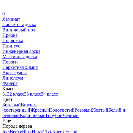
0
Ламинат
Паркетная доска
Виниловый пол
Пробка
Подложка
Плинтус
Инженерная доска
Массивная доска
Пороги
Паркетная химия
Аксессуары
Линолеум
Фанера
Класс
31
32 класс
33 класс
34 класс
Цвет
Бежевый
Винтаж
(состаренный)
Красный
Золотистый
Розовый
Желтый
Белый и
беленый
Коричневый
Голубой
Черный
Еще
Порода дерева
Бук
Венге
Вяз (Ильм)
Дуб
Клен
Дуссия