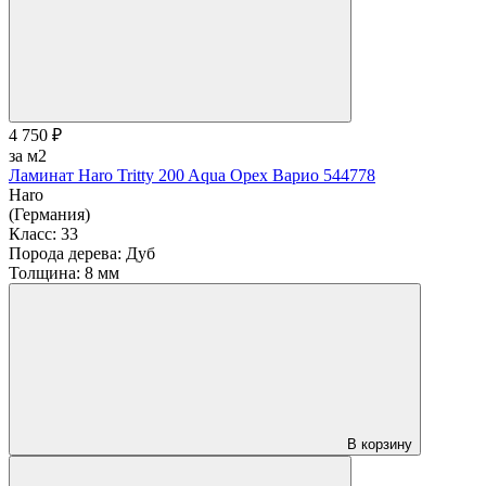
4 750 ₽
за м2
Ламинат Haro Tritty 200 Aqua Орех Варио 544778
Haro
(Германия)
Класс:
33
Порода дерева:
Дуб
Толщина:
8 мм
В корзину