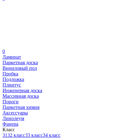
0
Ламинат
Паркетная доска
Виниловый пол
Пробка
Подложка
Плинтус
Инженерная доска
Массивная доска
Пороги
Паркетная химия
Аксессуары
Линолеум
Фанера
Класс
31
32 класс
33 класс
34 класс