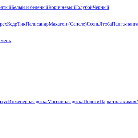
елтый
Белый и беленый
Коричневый
Голубой
Черный
рех
Кедр
Тик
Палисандр
Махагон (Сапеле)
Ясень
Ятоба
Панга-панг
амень
нтус
Инженерная доска
Массивная доска
Пороги
Паркетная химия