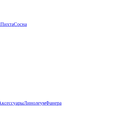
а
Пихта
Сосна
Аксессуары
Линолеум
Фанера