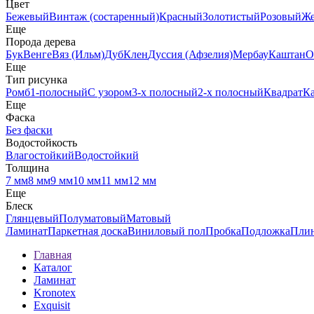
Цвет
Бежевый
Винтаж (состаренный)
Красный
Золотистый
Розовый
Ж
Еще
Порода дерева
Бук
Венге
Вяз (Ильм)
Дуб
Клен
Дуссия (Афзелия)
Мербау
Каштан
О
Еще
Тип рисунка
Ромб
1-полосный
С узором
3-х полосный
2-х полосный
Квадрат
К
Еще
Фаска
Без фаски
Водостойкость
Влагостойкий
Водостойкий
Толщина
7 мм
8 мм
9 мм
10 мм
11 мм
12 мм
Еще
Блеск
Глянцевый
Полуматовый
Матовый
Ламинат
Паркетная доска
Виниловый пол
Пробка
Подложка
Пли
Главная
Каталог
Ламинат
Kronotex
Exquisit