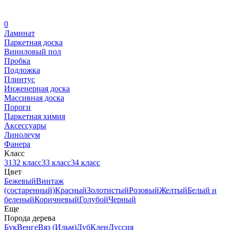
0
Ламинат
Паркетная доска
Виниловый пол
Пробка
Подложка
Плинтус
Инженерная доска
Массивная доска
Пороги
Паркетная химия
Аксессуары
Линолеум
Фанера
Класс
31
32 класс
33 класс
34 класс
Цвет
Бежевый
Винтаж
(состаренный)
Красный
Золотистый
Розовый
Желтый
Белый и
беленый
Коричневый
Голубой
Черный
Еще
Порода дерева
Бук
Венге
Вяз (Ильм)
Дуб
Клен
Дуссия