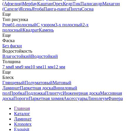
(Афзелия)
Мербау
Каштан
Орех
Кедр
Тик
Палисандр
Махагон
(Сапеле)
Ясень
Ятоба
Панга-панга
Пихта
Сосна
Еще
Тип рисунка
Ромб
1-полосный
С узором
3-х полосный
2-х
полосный
Квадрат
Камень
Еще
Фаска
Без фаски
Водостойкость
Влагостойкий
Водостойкий
Толщина
7 мм
8 мм
9 мм
10 мм
11 мм
12 мм
Еще
Блеск
Глянцевый
Полуматовый
Матовый
Ламинат
Паркетная доска
Виниловый
пол
Пробка
Подложка
Плинтус
Инженерная доска
Массивная
доска
Пороги
Паркетная химия
Аксессуары
Линолеум
Фанера
Главная
Каталог
Ламинат
Kronotex
Exquisit