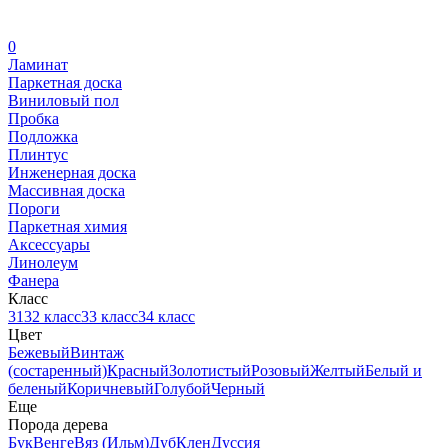
0
Ламинат
Паркетная доска
Виниловый пол
Пробка
Подложка
Плинтус
Инженерная доска
Массивная доска
Пороги
Паркетная химия
Аксессуары
Линолеум
Фанера
Класс
31
32 класс
33 класс
34 класс
Цвет
Бежевый
Винтаж
(состаренный)
Красный
Золотистый
Розовый
Желтый
Белый и
беленый
Коричневый
Голубой
Черный
Еще
Порода дерева
Бук
Венге
Вяз (Ильм)
Дуб
Клен
Дуссия