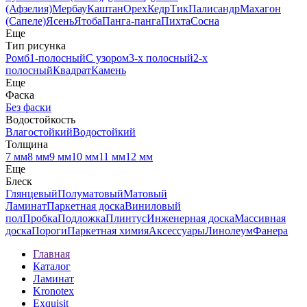
(Афзелия)
Мербау
Каштан
Орех
Кедр
Тик
Палисандр
Махагон
(Сапеле)
Ясень
Ятоба
Панга-панга
Пихта
Сосна
Еще
Тип рисунка
Ромб
1-полосный
С узором
3-х полосный
2-х
полосный
Квадрат
Камень
Еще
Фаска
Без фаски
Водостойкость
Влагостойкий
Водостойкий
Толщина
7 мм
8 мм
9 мм
10 мм
11 мм
12 мм
Еще
Блеск
Глянцевый
Полуматовый
Матовый
Ламинат
Паркетная доска
Виниловый
пол
Пробка
Подложка
Плинтус
Инженерная доска
Массивная
доска
Пороги
Паркетная химия
Аксессуары
Линолеум
Фанера
Главная
Каталог
Ламинат
Kronotex
Exquisit