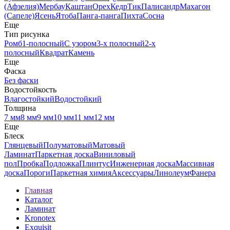
(Афзелия)
Мербау
Каштан
Орех
Кедр
Тик
Палисандр
Махагон
(Сапеле)
Ясень
Ятоба
Панга-панга
Пихта
Сосна
Еще
Тип рисунка
Ромб
1-полосный
С узором
3-х полосный
2-х
полосный
Квадрат
Камень
Еще
Фаска
Без фаски
Водостойкость
Влагостойкий
Водостойкий
Толщина
7 мм
8 мм
9 мм
10 мм
11 мм
12 мм
Еще
Блеск
Глянцевый
Полуматовый
Матовый
Ламинат
Паркетная доска
Виниловый
пол
Пробка
Подложка
Плинтус
Инженерная доска
Массивная
доска
Пороги
Паркетная химия
Аксессуары
Линолеум
Фанера
Главная
Каталог
Ламинат
Kronotex
Exquisit