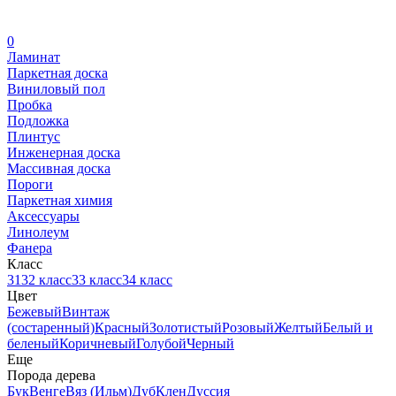
0
Ламинат
Паркетная доска
Виниловый пол
Пробка
Подложка
Плинтус
Инженерная доска
Массивная доска
Пороги
Паркетная химия
Аксессуары
Линолеум
Фанера
Класс
31
32 класс
33 класс
34 класс
Цвет
Бежевый
Винтаж
(состаренный)
Красный
Золотистый
Розовый
Желтый
Белый и
беленый
Коричневый
Голубой
Черный
Еще
Порода дерева
Бук
Венге
Вяз (Ильм)
Дуб
Клен
Дуссия