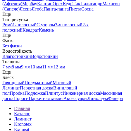
(Афзелия)
Мербау
Каштан
Орех
Кедр
Тик
Палисандр
Махагон
(Сапеле)
Ясень
Ятоба
Панга-панга
Пихта
Сосна
Еще
Тип рисунка
Ромб
1-полосный
С узором
3-х полосный
2-х
полосный
Квадрат
Камень
Еще
Фаска
Без фаски
Водостойкость
Влагостойкий
Водостойкий
Толщина
7 мм
8 мм
9 мм
10 мм
11 мм
12 мм
Еще
Блеск
Глянцевый
Полуматовый
Матовый
Ламинат
Паркетная доска
Виниловый
пол
Пробка
Подложка
Плинтус
Инженерная доска
Массивная
доска
Пороги
Паркетная химия
Аксессуары
Линолеум
Фанера
Главная
Каталог
Ламинат
Kronotex
Exquisit