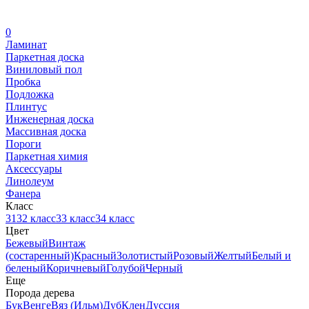
0
Ламинат
Паркетная доска
Виниловый пол
Пробка
Подложка
Плинтус
Инженерная доска
Массивная доска
Пороги
Паркетная химия
Аксессуары
Линолеум
Фанера
Класс
31
32 класс
33 класс
34 класс
Цвет
Бежевый
Винтаж
(состаренный)
Красный
Золотистый
Розовый
Желтый
Белый и
беленый
Коричневый
Голубой
Черный
Еще
Порода дерева
Бук
Венге
Вяз (Ильм)
Дуб
Клен
Дуссия