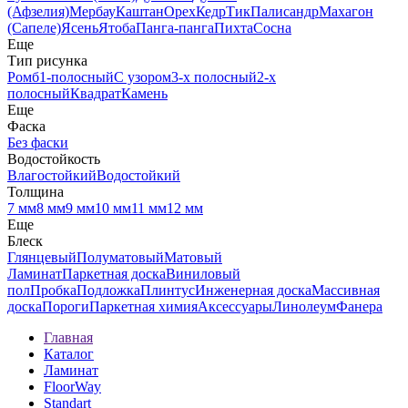
(Афзелия)
Мербау
Каштан
Орех
Кедр
Тик
Палисандр
Махагон
(Сапеле)
Ясень
Ятоба
Панга-панга
Пихта
Сосна
Еще
Тип рисунка
Ромб
1-полосный
С узором
3-х полосный
2-х
полосный
Квадрат
Камень
Еще
Фаска
Без фаски
Водостойкость
Влагостойкий
Водостойкий
Толщина
7 мм
8 мм
9 мм
10 мм
11 мм
12 мм
Еще
Блеск
Глянцевый
Полуматовый
Матовый
Ламинат
Паркетная доска
Виниловый
пол
Пробка
Подложка
Плинтус
Инженерная доска
Массивная
доска
Пороги
Паркетная химия
Аксессуары
Линолеум
Фанера
Главная
Каталог
Ламинат
FloorWay
Standart