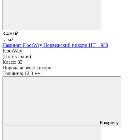
3 450 ₽
за м2
Ламинат FloorWay Норвежский пикори НТ – 938
FloorWay
(Португалия)
Класс:
33
Порода дерева:
Гикори
Толщина:
12,3 мм
В корзину