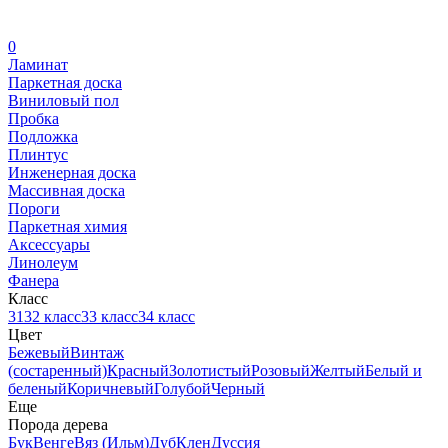
0
Ламинат
Паркетная доска
Виниловый пол
Пробка
Подложка
Плинтус
Инженерная доска
Массивная доска
Пороги
Паркетная химия
Аксессуары
Линолеум
Фанера
Класс
31
32 класс
33 класс
34 класс
Цвет
Бежевый
Винтаж
(состаренный)
Красный
Золотистый
Розовый
Желтый
Белый и
беленый
Коричневый
Голубой
Черный
Еще
Порода дерева
Бук
Венге
Вяз (Ильм)
Дуб
Клен
Дуссия