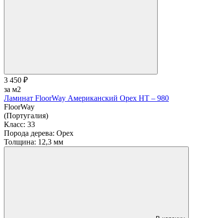
3 450 ₽
за м2
Ламинат FloorWay Американский Орех HT – 980
FloorWay
(Португалия)
Класс:
33
Порода дерева:
Орех
Толщина:
12,3 мм