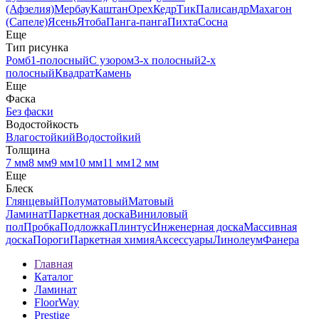
(Афзелия)
Мербау
Каштан
Орех
Кедр
Тик
Палисандр
Махагон
(Сапеле)
Ясень
Ятоба
Панга-панга
Пихта
Сосна
Еще
Тип рисунка
Ромб
1-полосный
С узором
3-х полосный
2-х
полосный
Квадрат
Камень
Еще
Фаска
Без фаски
Водостойкость
Влагостойкий
Водостойкий
Толщина
7 мм
8 мм
9 мм
10 мм
11 мм
12 мм
Еще
Блеск
Глянцевый
Полуматовый
Матовый
Ламинат
Паркетная доска
Виниловый
пол
Пробка
Подложка
Плинтус
Инженерная доска
Массивная
доска
Пороги
Паркетная химия
Аксессуары
Линолеум
Фанера
Главная
Каталог
Ламинат
FloorWay
Prestige