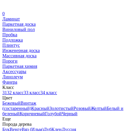
0
Ламинат
Паркетная доска
Виниловый пол
Пробка
Подложка
Плинтус
Инженерная доска
Массивная доска
Пороги
Паркетная химия
Аксессуары
Линолеум
Фанера
Класс
31
32 класс
33 класс
34 класс
Цвет
Бежевый
Винтаж
(состаренный)
Красный
Золотистый
Розовый
Желтый
Белый и
беленый
Коричневый
Голубой
Черный
Еще
Порода дерева
Бук
Венге
Вяз (Ильм)
Дуб
Клен
Дуссия