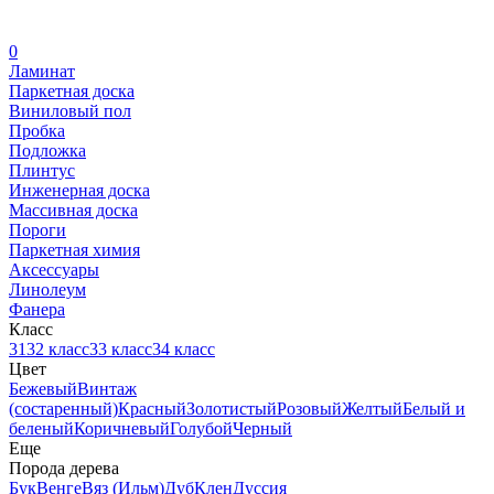
0
Ламинат
Паркетная доска
Виниловый пол
Пробка
Подложка
Плинтус
Инженерная доска
Массивная доска
Пороги
Паркетная химия
Аксессуары
Линолеум
Фанера
Класс
31
32 класс
33 класс
34 класс
Цвет
Бежевый
Винтаж
(состаренный)
Красный
Золотистый
Розовый
Желтый
Белый и
беленый
Коричневый
Голубой
Черный
Еще
Порода дерева
Бук
Венге
Вяз (Ильм)
Дуб
Клен
Дуссия