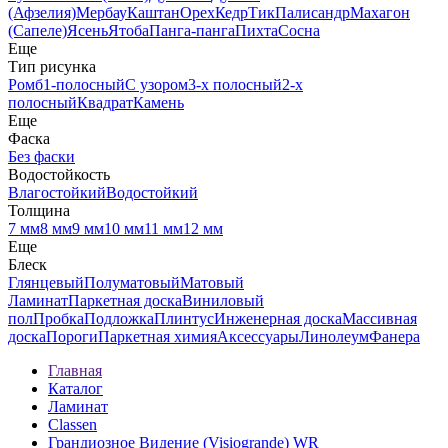
(Афзелия)
Мербау
Каштан
Орех
Кедр
Тик
Палисандр
Махагон
(Сапеле)
Ясень
Ятоба
Панга-панга
Пихта
Сосна
Еще
Тип рисунка
Ромб
1-полосный
С узором
3-х полосный
2-х
полосный
Квадрат
Камень
Еще
Фаска
Без фаски
Водостойкость
Влагостойкий
Водостойкий
Толщина
7 мм
8 мм
9 мм
10 мм
11 мм
12 мм
Еще
Блеск
Глянцевый
Полуматовый
Матовый
Ламинат
Паркетная доска
Виниловый
пол
Пробка
Подложка
Плинтус
Инженерная доска
Массивная
доска
Пороги
Паркетная химия
Аксессуары
Линолеум
Фанера
Главная
Каталог
Ламинат
Classen
Грандиозное Видение (Visiogrande) WR