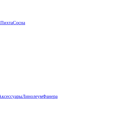
а
Пихта
Сосна
Аксессуары
Линолеум
Фанера