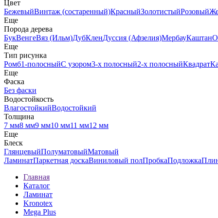
Цвет
Бежевый
Винтаж (состаренный)
Красный
Золотистый
Розовый
Ж
Еще
Порода дерева
Бук
Венге
Вяз (Ильм)
Дуб
Клен
Дуссия (Афзелия)
Мербау
Каштан
О
Еще
Тип рисунка
Ромб
1-полосный
С узором
3-х полосный
2-х полосный
Квадрат
К
Еще
Фаска
Без фаски
Водостойкость
Влагостойкий
Водостойкий
Толщина
7 мм
8 мм
9 мм
10 мм
11 мм
12 мм
Еще
Блеск
Глянцевый
Полуматовый
Матовый
Ламинат
Паркетная доска
Виниловый пол
Пробка
Подложка
Пли
Главная
Каталог
Ламинат
Kronotex
Mega Plus