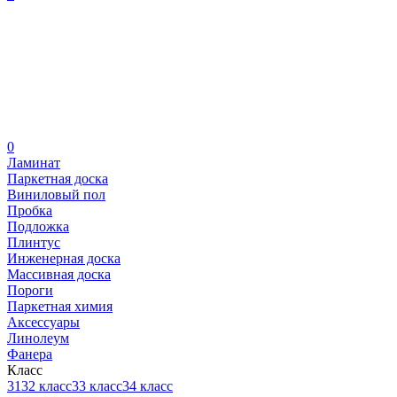
0
Ламинат
Паркетная доска
Виниловый пол
Пробка
Подложка
Плинтус
Инженерная доска
Массивная доска
Пороги
Паркетная химия
Аксессуары
Линолеум
Фанера
Класс
31
32 класс
33 класс
34 класс