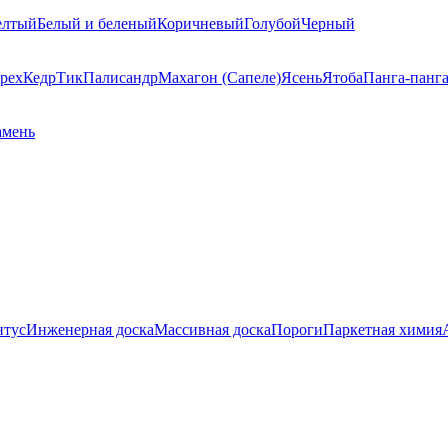
елтый
Белый и беленый
Коричневый
Голубой
Черный
рех
Кедр
Тик
Палисандр
Махагон (Сапеле)
Ясень
Ятоба
Панга-панг
амень
нтус
Инженерная доска
Массивная доска
Пороги
Паркетная химия