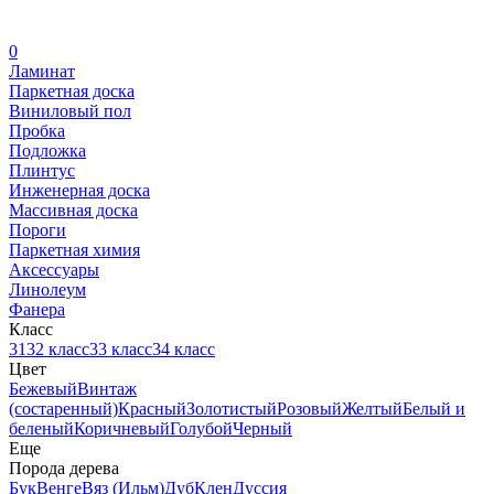
0
Ламинат
Паркетная доска
Виниловый пол
Пробка
Подложка
Плинтус
Инженерная доска
Массивная доска
Пороги
Паркетная химия
Аксессуары
Линолеум
Фанера
Класс
31
32 класс
33 класс
34 класс
Цвет
Бежевый
Винтаж
(состаренный)
Красный
Золотистый
Розовый
Желтый
Белый и
беленый
Коричневый
Голубой
Черный
Еще
Порода дерева
Бук
Венге
Вяз (Ильм)
Дуб
Клен
Дуссия