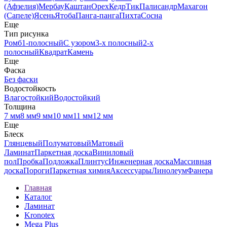
(Афзелия)
Мербау
Каштан
Орех
Кедр
Тик
Палисандр
Махагон
(Сапеле)
Ясень
Ятоба
Панга-панга
Пихта
Сосна
Еще
Тип рисунка
Ромб
1-полосный
С узором
3-х полосный
2-х
полосный
Квадрат
Камень
Еще
Фаска
Без фаски
Водостойкость
Влагостойкий
Водостойкий
Толщина
7 мм
8 мм
9 мм
10 мм
11 мм
12 мм
Еще
Блеск
Глянцевый
Полуматовый
Матовый
Ламинат
Паркетная доска
Виниловый
пол
Пробка
Подложка
Плинтус
Инженерная доска
Массивная
доска
Пороги
Паркетная химия
Аксессуары
Линолеум
Фанера
Главная
Каталог
Ламинат
Kronotex
Mega Plus