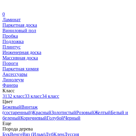
0
Ламинат
Паркетная доска
Виниловый пол
Пробка
Подложка
Плинтус
Инженерная доска
Массивная доска
Пороги
Паркетная химия
Аксессуары
Линолеум
Фанера
Класс
31
32 класс
33 класс
34 класс
Цвет
Бежевый
Винтаж
(состаренный)
Красный
Золотистый
Розовый
Желтый
Белый и
беленый
Коричневый
Голубой
Черный
Еще
Порода дерева
Бук
Венге
Вяз (Ильм)
Дуб
Клен
Дуссия