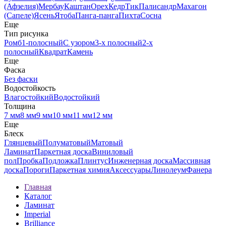
(Афзелия)
Мербау
Каштан
Орех
Кедр
Тик
Палисандр
Махагон
(Сапеле)
Ясень
Ятоба
Панга-панга
Пихта
Сосна
Еще
Тип рисунка
Ромб
1-полосный
С узором
3-х полосный
2-х
полосный
Квадрат
Камень
Еще
Фаска
Без фаски
Водостойкость
Влагостойкий
Водостойкий
Толщина
7 мм
8 мм
9 мм
10 мм
11 мм
12 мм
Еще
Блеск
Глянцевый
Полуматовый
Матовый
Ламинат
Паркетная доска
Виниловый
пол
Пробка
Подложка
Плинтус
Инженерная доска
Массивная
доска
Пороги
Паркетная химия
Аксессуары
Линолеум
Фанера
Главная
Каталог
Ламинат
Imperial
Brilliance