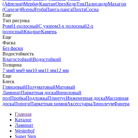
(Афзелия)
Мербау
Каштан
Орех
Кедр
Тик
Палисандр
Махагон
(Сапеле)
Ясень
Ятоба
Панга-панга
Пихта
Сосна
Еще
Тип рисунка
Ромб
1-полосный
С узором
3-х полосный
2-х
полосный
Квадрат
Камень
Еще
Фаска
Без фаски
Водостойкость
Влагостойкий
Водостойкий
Толщина
7 мм
8 мм
9 мм
10 мм
11 мм
12 мм
Еще
Блеск
Глянцевый
Полуматовый
Матовый
Ламинат
Паркетная доска
Виниловый
пол
Пробка
Подложка
Плинтус
Инженерная доска
Массивная
доска
Пороги
Паркетная химия
Аксессуары
Линолеум
Фанера
Главная
Каталог
Ламинат
Westerhof
Super Step