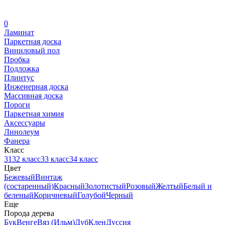
0
Ламинат
Паркетная доска
Виниловый пол
Пробка
Подложка
Плинтус
Инженерная доска
Массивная доска
Пороги
Паркетная химия
Аксессуары
Линолеум
Фанера
Класс
31
32 класс
33 класс
34 класс
Цвет
Бежевый
Винтаж
(состаренный)
Красный
Золотистый
Розовый
Желтый
Белый и
беленый
Коричневый
Голубой
Черный
Еще
Порода дерева
Бук
Венге
Вяз (Ильм)
Дуб
Клен
Дуссия