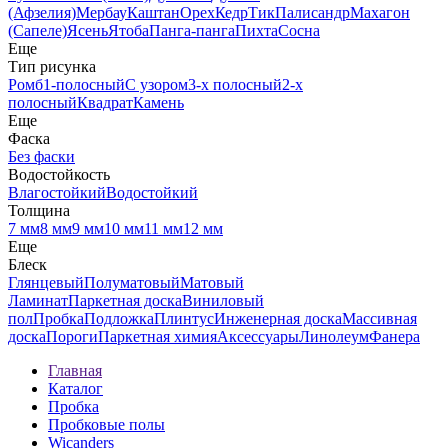
(Афзелия)
Мербау
Каштан
Орех
Кедр
Тик
Палисандр
Махагон
(Сапеле)
Ясень
Ятоба
Панга-панга
Пихта
Сосна
Еще
Тип рисунка
Ромб
1-полосный
С узором
3-х полосный
2-х
полосный
Квадрат
Камень
Еще
Фаска
Без фаски
Водостойкость
Влагостойкий
Водостойкий
Толщина
7 мм
8 мм
9 мм
10 мм
11 мм
12 мм
Еще
Блеск
Глянцевый
Полуматовый
Матовый
Ламинат
Паркетная доска
Виниловый
пол
Пробка
Подложка
Плинтус
Инженерная доска
Массивная
доска
Пороги
Паркетная химия
Аксессуары
Линолеум
Фанера
Главная
Каталог
Пробка
Пробковые полы
Wicanders