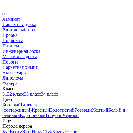
0
Ламинат
Паркетная доска
Виниловый пол
Пробка
Подложка
Плинтус
Инженерная доска
Массивная доска
Пороги
Паркетная химия
Аксессуары
Линолеум
Фанера
Класс
31
32 класс
33 класс
34 класс
Цвет
Бежевый
Винтаж
(состаренный)
Красный
Золотистый
Розовый
Желтый
Белый и
беленый
Коричневый
Голубой
Черный
Еще
Порода дерева
Бук
Венге
Вяз (Ильм)
Дуб
Клен
Дуссия