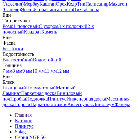
(Афзелия)
Мербау
Каштан
Орех
Кедр
Тик
Палисандр
Махагон
(Сапеле)
Ясень
Ятоба
Панга-панга
Пихта
Сосна
Еще
Тип рисунка
Ромб
1-полосный
С узором
3-х полосный
2-х
полосный
Квадрат
Камень
Еще
Фаска
Без фаски
Водостойкость
Влагостойкий
Водостойкий
Толщина
7 мм
8 мм
9 мм
10 мм
11 мм
12 мм
Еще
Блеск
Глянцевый
Полуматовый
Матовый
Ламинат
Паркетная доска
Виниловый
пол
Пробка
Подложка
Плинтус
Инженерная доска
Массивная
доска
Пороги
Паркетная химия
Аксессуары
Линолеум
Фанера
Главная
Каталог
Плинтус
Salag
Серия NGF 56