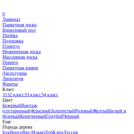
0
Ламинат
Паркетная доска
Виниловый пол
Пробка
Подложка
Плинтус
Инженерная доска
Массивная доска
Пороги
Паркетная химия
Аксессуары
Линолеум
Фанера
Класс
31
32 класс
33 класс
34 класс
Цвет
Бежевый
Винтаж
(состаренный)
Красный
Золотистый
Розовый
Желтый
Белый и
беленый
Коричневый
Голубой
Черный
Еще
Порода дерева
Бук
Венге
Вяз (Ильм)
Дуб
Клен
Дуссия