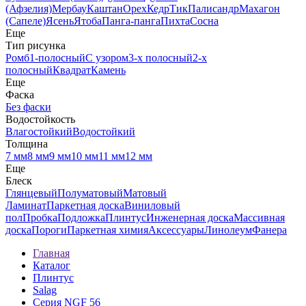
(Афзелия)
Мербау
Каштан
Орех
Кедр
Тик
Палисандр
Махагон
(Сапеле)
Ясень
Ятоба
Панга-панга
Пихта
Сосна
Еще
Тип рисунка
Ромб
1-полосный
С узором
3-х полосный
2-х
полосный
Квадрат
Камень
Еще
Фаска
Без фаски
Водостойкость
Влагостойкий
Водостойкий
Толщина
7 мм
8 мм
9 мм
10 мм
11 мм
12 мм
Еще
Блеск
Глянцевый
Полуматовый
Матовый
Ламинат
Паркетная доска
Виниловый
пол
Пробка
Подложка
Плинтус
Инженерная доска
Массивная
доска
Пороги
Паркетная химия
Аксессуары
Линолеум
Фанера
Главная
Каталог
Плинтус
Salag
Серия NGF 56