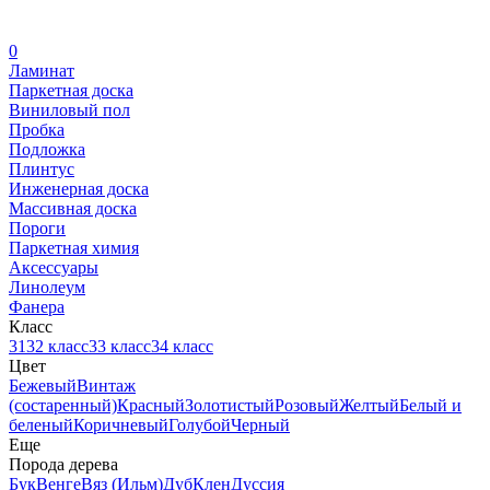
0
Ламинат
Паркетная доска
Виниловый пол
Пробка
Подложка
Плинтус
Инженерная доска
Массивная доска
Пороги
Паркетная химия
Аксессуары
Линолеум
Фанера
Класс
31
32 класс
33 класс
34 класс
Цвет
Бежевый
Винтаж
(состаренный)
Красный
Золотистый
Розовый
Желтый
Белый и
беленый
Коричневый
Голубой
Черный
Еще
Порода дерева
Бук
Венге
Вяз (Ильм)
Дуб
Клен
Дуссия