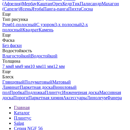
(Афзелия)
Мербау
Каштан
Орех
Кедр
Тик
Палисандр
Махагон
(Сапеле)
Ясень
Ятоба
Панга-панга
Пихта
Сосна
Еще
Тип рисунка
Ромб
1-полосный
С узором
3-х полосный
2-х
полосный
Квадрат
Камень
Еще
Фаска
Без фаски
Водостойкость
Влагостойкий
Водостойкий
Толщина
7 мм
8 мм
9 мм
10 мм
11 мм
12 мм
Еще
Блеск
Глянцевый
Полуматовый
Матовый
Ламинат
Паркетная доска
Виниловый
пол
Пробка
Подложка
Плинтус
Инженерная доска
Массивная
доска
Пороги
Паркетная химия
Аксессуары
Линолеум
Фанера
Главная
Каталог
Плинтус
Salag
Серия NGF 56