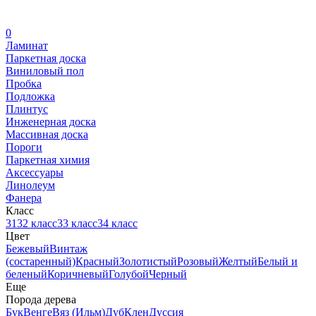
0
Ламинат
Паркетная доска
Виниловый пол
Пробка
Подложка
Плинтус
Инженерная доска
Массивная доска
Пороги
Паркетная химия
Аксессуары
Линолеум
Фанера
Класс
31
32 класс
33 класс
34 класс
Цвет
Бежевый
Винтаж
(состаренный)
Красный
Золотистый
Розовый
Желтый
Белый и
беленый
Коричневый
Голубой
Черный
Еще
Порода дерева
Бук
Венге
Вяз (Ильм)
Дуб
Клен
Дуссия