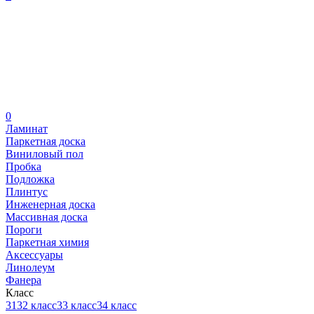
0
Ламинат
Паркетная доска
Виниловый пол
Пробка
Подложка
Плинтус
Инженерная доска
Массивная доска
Пороги
Паркетная химия
Аксессуары
Линолеум
Фанера
Класс
31
32 класс
33 класс
34 класс