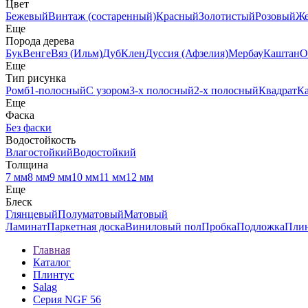
Цвет
Бежевый
Винтаж (состаренный)
Красный
Золотистый
Розовый
Ж
Еще
Порода дерева
Бук
Венге
Вяз (Ильм)
Дуб
Клен
Дуссия (Афзелия)
Мербау
Каштан
О
Еще
Тип рисунка
Ромб
1-полосный
С узором
3-х полосный
2-х полосный
Квадрат
К
Еще
Фаска
Без фаски
Водостойкость
Влагостойкий
Водостойкий
Толщина
7 мм
8 мм
9 мм
10 мм
11 мм
12 мм
Еще
Блеск
Глянцевый
Полуматовый
Матовый
Ламинат
Паркетная доска
Виниловый пол
Пробка
Подложка
Пли
Главная
Каталог
Плинтус
Salag
Серия NGF 56