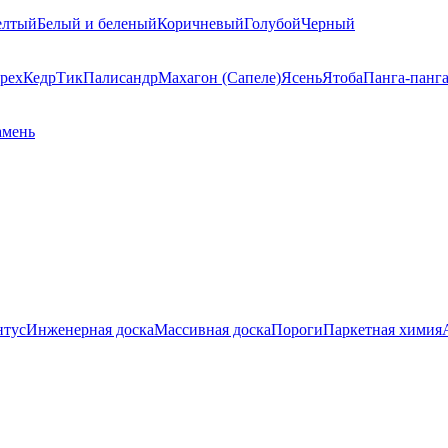
елтый
Белый и беленый
Коричневый
Голубой
Черный
рех
Кедр
Тик
Палисандр
Махагон (Сапеле)
Ясень
Ятоба
Панга-панг
амень
нтус
Инженерная доска
Массивная доска
Пороги
Паркетная химия