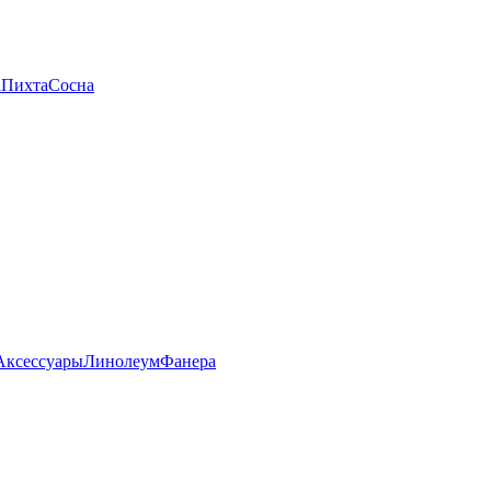
а
Пихта
Сосна
Аксессуары
Линолеум
Фанера