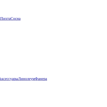
а
Пихта
Сосна
Аксессуары
Линолеум
Фанера