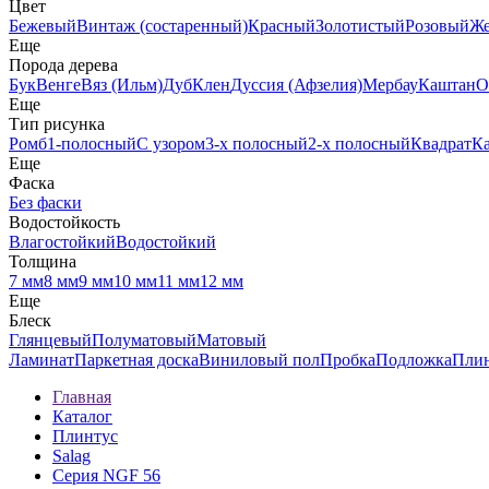
Цвет
Бежевый
Винтаж (состаренный)
Красный
Золотистый
Розовый
Ж
Еще
Порода дерева
Бук
Венге
Вяз (Ильм)
Дуб
Клен
Дуссия (Афзелия)
Мербау
Каштан
О
Еще
Тип рисунка
Ромб
1-полосный
С узором
3-х полосный
2-х полосный
Квадрат
К
Еще
Фаска
Без фаски
Водостойкость
Влагостойкий
Водостойкий
Толщина
7 мм
8 мм
9 мм
10 мм
11 мм
12 мм
Еще
Блеск
Глянцевый
Полуматовый
Матовый
Ламинат
Паркетная доска
Виниловый пол
Пробка
Подложка
Пли
Главная
Каталог
Плинтус
Salag
Серия NGF 56