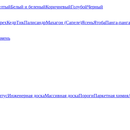
елтый
Белый и беленый
Коричневый
Голубой
Черный
рех
Кедр
Тик
Палисандр
Махагон (Сапеле)
Ясень
Ятоба
Панга-панг
амень
нтус
Инженерная доска
Массивная доска
Пороги
Паркетная химия