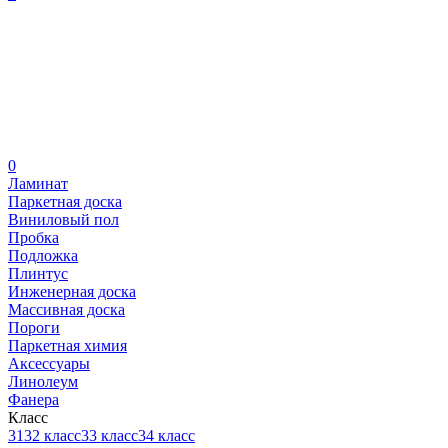
0
Ламинат
Паркетная доска
Виниловый пол
Пробка
Подложка
Плинтус
Инженерная доска
Массивная доска
Пороги
Паркетная химия
Аксессуары
Линолеум
Фанера
Класс
31
32 класс
33 класс
34 класс