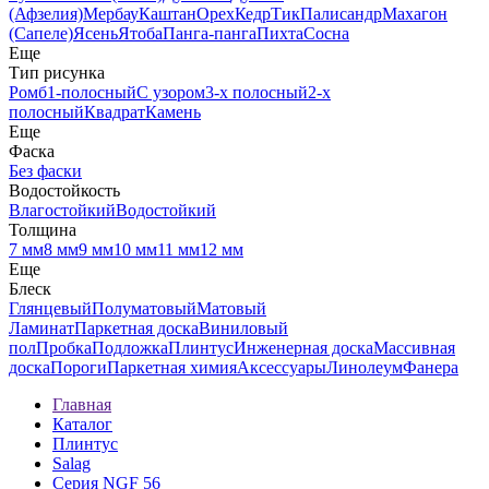
(Афзелия)
Мербау
Каштан
Орех
Кедр
Тик
Палисандр
Махагон
(Сапеле)
Ясень
Ятоба
Панга-панга
Пихта
Сосна
Еще
Тип рисунка
Ромб
1-полосный
С узором
3-х полосный
2-х
полосный
Квадрат
Камень
Еще
Фаска
Без фаски
Водостойкость
Влагостойкий
Водостойкий
Толщина
7 мм
8 мм
9 мм
10 мм
11 мм
12 мм
Еще
Блеск
Глянцевый
Полуматовый
Матовый
Ламинат
Паркетная доска
Виниловый
пол
Пробка
Подложка
Плинтус
Инженерная доска
Массивная
доска
Пороги
Паркетная химия
Аксессуары
Линолеум
Фанера
Главная
Каталог
Плинтус
Salag
Серия NGF 56