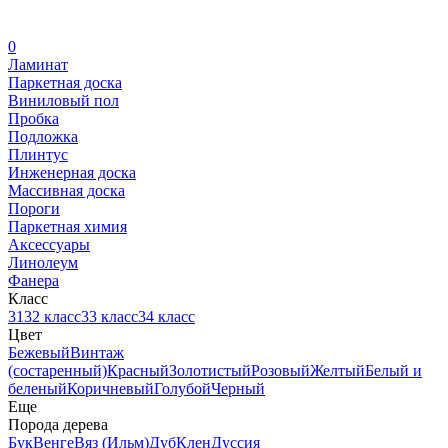
0
Ламинат
Паркетная доска
Виниловый пол
Пробка
Подложка
Плинтус
Инженерная доска
Массивная доска
Пороги
Паркетная химия
Аксессуары
Линолеум
Фанера
Класс
31
32 класс
33 класс
34 класс
Цвет
Бежевый
Винтаж
(состаренный)
Красный
Золотистый
Розовый
Желтый
Белый и
беленый
Коричневый
Голубой
Черный
Еще
Порода дерева
Бук
Венге
Вяз (Ильм)
Дуб
Клен
Дуссия