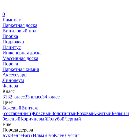
0
Ламинат
Паркетная доска
Виниловый пол
Пробка
Подложка
Плинтус
Инженерная доска
Массивная доска
Пороги
Паркетная химия
Аксессуары
Линолеум
Фанера
Класс
31
32 класс
33 класс
34 класс
Цвет
Бежевый
Винтаж
(состаренный)
Красный
Золотистый
Розовый
Желтый
Белый и
беленый
Коричневый
Голубой
Черный
Еще
Порода дерева
Бук
Венге
Вяз (Ильм)
Дуб
Клен
Дуссия