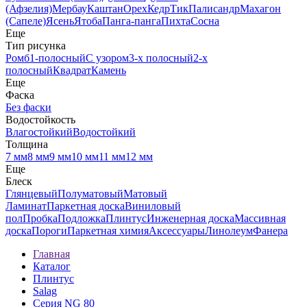
(Афзелия)
Мербау
Каштан
Орех
Кедр
Тик
Палисандр
Махагон
(Сапеле)
Ясень
Ятоба
Панга-панга
Пихта
Сосна
Еще
Тип рисунка
Ромб
1-полосный
С узором
3-х полосный
2-х
полосный
Квадрат
Камень
Еще
Фаска
Без фаски
Водостойкость
Влагостойкий
Водостойкий
Толщина
7 мм
8 мм
9 мм
10 мм
11 мм
12 мм
Еще
Блеск
Глянцевый
Полуматовый
Матовый
Ламинат
Паркетная доска
Виниловый
пол
Пробка
Подложка
Плинтус
Инженерная доска
Массивная
доска
Пороги
Паркетная химия
Аксессуары
Линолеум
Фанера
Главная
Каталог
Плинтус
Salag
Серия NG 80