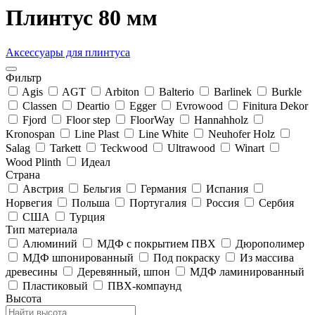
Плинтус 80 мм
Аксессуары для плинтуса
Фильтр
Agis
AGT
Arbiton
Balterio
Barlinek
Burkle
Classen
Deartio
Egger
Evrowood
Finitura Dekor
Fjord
Floor step
FloorWay
Hannahholz
Kronospan
Line Plast
Line White
Neuhofer Holz
Salag
Tarkett
Teckwood
Ultrawood
Winart
Wood Plinth
Идеал
Страна
Австрия
Бельгия
Германия
Испания
Норвегия
Польша
Португалия
Россия
Сербия
США
Турция
Тип материала
Алюминий
МДФ с покрытием ПВХ
Дюрополимер
МДФ шпонированный
Под покраску
Из массива
древесины
Деревянный, шпон
МДФ ламинированный
Пластиковый
ПВХ-компаунд
Высота