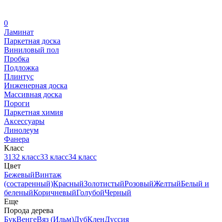
0
Ламинат
Паркетная доска
Виниловый пол
Пробка
Подложка
Плинтус
Инженерная доска
Массивная доска
Пороги
Паркетная химия
Аксессуары
Линолеум
Фанера
Класс
31
32 класс
33 класс
34 класс
Цвет
Бежевый
Винтаж
(состаренный)
Красный
Золотистый
Розовый
Желтый
Белый и
беленый
Коричневый
Голубой
Черный
Еще
Порода дерева
Бук
Венге
Вяз (Ильм)
Дуб
Клен
Дуссия