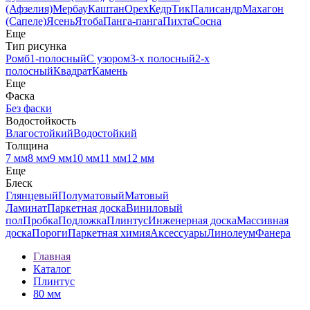
(Афзелия)
Мербау
Каштан
Орех
Кедр
Тик
Палисандр
Махагон
(Сапеле)
Ясень
Ятоба
Панга-панга
Пихта
Сосна
Еще
Тип рисунка
Ромб
1-полосный
С узором
3-х полосный
2-х
полосный
Квадрат
Камень
Еще
Фаска
Без фаски
Водостойкость
Влагостойкий
Водостойкий
Толщина
7 мм
8 мм
9 мм
10 мм
11 мм
12 мм
Еще
Блеск
Глянцевый
Полуматовый
Матовый
Ламинат
Паркетная доска
Виниловый
пол
Пробка
Подложка
Плинтус
Инженерная доска
Массивная
доска
Пороги
Паркетная химия
Аксессуары
Линолеум
Фанера
Главная
Каталог
Плинтус
80 мм