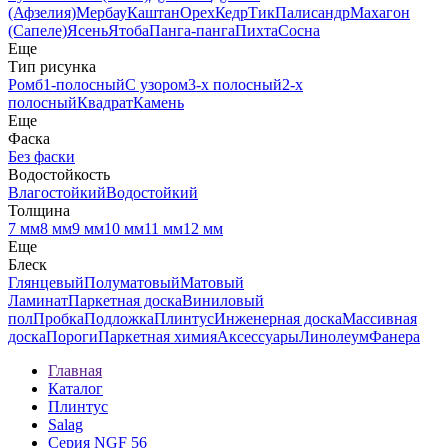
(Афзелия)
Мербау
Каштан
Орех
Кедр
Тик
Палисандр
Махагон
(Сапеле)
Ясень
Ятоба
Панга-панга
Пихта
Сосна
Еще
Тип рисунка
Ромб
1-полосный
С узором
3-х полосный
2-х
полосный
Квадрат
Камень
Еще
Фаска
Без фаски
Водостойкость
Влагостойкий
Водостойкий
Толщина
7 мм
8 мм
9 мм
10 мм
11 мм
12 мм
Еще
Блеск
Глянцевый
Полуматовый
Матовый
Ламинат
Паркетная доска
Виниловый
пол
Пробка
Подложка
Плинтус
Инженерная доска
Массивная
доска
Пороги
Паркетная химия
Аксессуары
Линолеум
Фанера
Главная
Каталог
Плинтус
Salag
Серия NGF 56