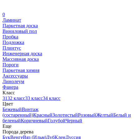
0
Ламинат
Паркетная доска
Виниловый пол
Пробка
Подложка
Плинтус
Инженерная доска
Массивная доска
Пороги
Паркетная химия
Аксессуары
Линолеум
Фанера
Класс
31
32 класс
33 класс
34 класс
Цвет
Бежевый
Винтаж
(состаренный)
Красный
Золотистый
Розовый
Желтый
Белый и
беленый
Коричневый
Голубой
Черный
Еще
Порода дерева
Бук
Венге
Вяз (Ильм)
Дуб
Клен
Дуссия