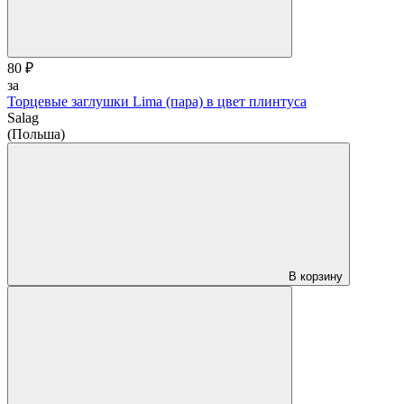
80 ₽
за
Торцевые заглушки Lima (пара) в цвет плинтуса
Salag
(Польша)
В корзину