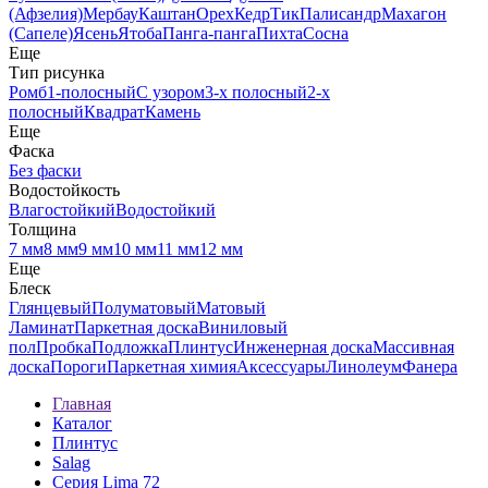
(Афзелия)
Мербау
Каштан
Орех
Кедр
Тик
Палисандр
Махагон
(Сапеле)
Ясень
Ятоба
Панга-панга
Пихта
Сосна
Еще
Тип рисунка
Ромб
1-полосный
С узором
3-х полосный
2-х
полосный
Квадрат
Камень
Еще
Фаска
Без фаски
Водостойкость
Влагостойкий
Водостойкий
Толщина
7 мм
8 мм
9 мм
10 мм
11 мм
12 мм
Еще
Блеск
Глянцевый
Полуматовый
Матовый
Ламинат
Паркетная доска
Виниловый
пол
Пробка
Подложка
Плинтус
Инженерная доска
Массивная
доска
Пороги
Паркетная химия
Аксессуары
Линолеум
Фанера
Главная
Каталог
Плинтус
Salag
Серия Lima 72