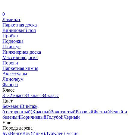
0
Ламинат
Паркетная доска
Виниловый пол
Пробка
Подложка
Плинтус
Инженерная доска
Массивная доска
Пороги
Паркетная химия
Аксессуары
Линолеум
Фанера
Класс
31
32 класс
33 класс
34 класс
Цвет
Бежевый
Винтаж
(состаренный)
Красный
Золотистый
Розовый
Желтый
Белый и
беленый
Коричневый
Голубой
Черный
Еще
Порода дерева
Бук
Венге
Вяз (Ильм)
Дуб
Клен
Дуссия