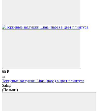
80 ₽
за
Торцевые заглушки Lima (пара) в цвет плинтуса
Salag
(Польша)