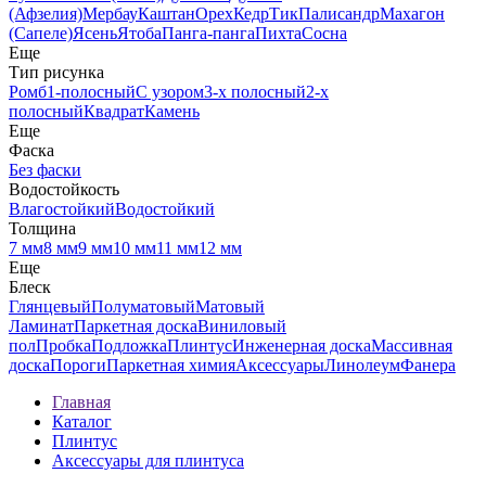
(Афзелия)
Мербау
Каштан
Орех
Кедр
Тик
Палисандр
Махагон
(Сапеле)
Ясень
Ятоба
Панга-панга
Пихта
Сосна
Еще
Тип рисунка
Ромб
1-полосный
С узором
3-х полосный
2-х
полосный
Квадрат
Камень
Еще
Фаска
Без фаски
Водостойкость
Влагостойкий
Водостойкий
Толщина
7 мм
8 мм
9 мм
10 мм
11 мм
12 мм
Еще
Блеск
Глянцевый
Полуматовый
Матовый
Ламинат
Паркетная доска
Виниловый
пол
Пробка
Подложка
Плинтус
Инженерная доска
Массивная
доска
Пороги
Паркетная химия
Аксессуары
Линолеум
Фанера
Главная
Каталог
Плинтус
Аксессуары для плинтуса