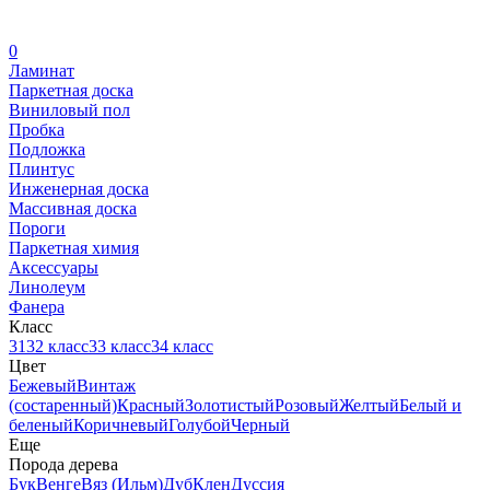
0
Ламинат
Паркетная доска
Виниловый пол
Пробка
Подложка
Плинтус
Инженерная доска
Массивная доска
Пороги
Паркетная химия
Аксессуары
Линолеум
Фанера
Класс
31
32 класс
33 класс
34 класс
Цвет
Бежевый
Винтаж
(состаренный)
Красный
Золотистый
Розовый
Желтый
Белый и
беленый
Коричневый
Голубой
Черный
Еще
Порода дерева
Бук
Венге
Вяз (Ильм)
Дуб
Клен
Дуссия