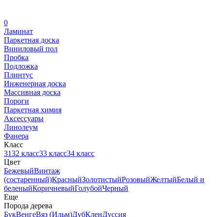
0
Ламинат
Паркетная доска
Виниловый пол
Пробка
Подложка
Плинтус
Инженерная доска
Массивная доска
Пороги
Паркетная химия
Аксессуары
Линолеум
Фанера
Класс
31
32 класс
33 класс
34 класс
Цвет
Бежевый
Винтаж
(состаренный)
Красный
Золотистый
Розовый
Желтый
Белый и
беленый
Коричневый
Голубой
Черный
Еще
Порода дерева
Бук
Венге
Вяз (Ильм)
Дуб
Клен
Дуссия