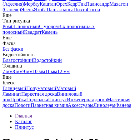
(Афзелия)
Мербау
Каштан
Орех
Кедр
Тик
Палисандр
Махагон
(Сапеле)
Ясень
Ятоба
Панга-панга
Пихта
Сосна
Еще
Тип рисунка
Ромб
1-полосный
С узором
3-х полосный
2-х
полосный
Квадрат
Камень
Еще
Фаска
Без фаски
Водостойкость
Влагостойкий
Водостойкий
Толщина
7 мм
8 мм
9 мм
10 мм
11 мм
12 мм
Еще
Блеск
Глянцевый
Полуматовый
Матовый
Ламинат
Паркетная доска
Виниловый
пол
Пробка
Подложка
Плинтус
Инженерная доска
Массивная
доска
Пороги
Паркетная химия
Аксессуары
Линолеум
Фанера
Главная
Каталог
Плинтус