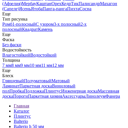
(Афзелия)
Мербау
Каштан
Орех
Кедр
Тик
Палисандр
Махагон
(Сапеле)
Ясень
Ятоба
Панга-панга
Пихта
Сосна
Еще
Тип рисунка
Ромб
1-полосный
С узором
3-х полосный
2-х
полосный
Квадрат
Камень
Еще
Фаска
Без фаски
Водостойкость
Влагостойкий
Водостойкий
Толщина
7 мм
8 мм
9 мм
10 мм
11 мм
12 мм
Еще
Блеск
Глянцевый
Полуматовый
Матовый
Ламинат
Паркетная доска
Виниловый
пол
Пробка
Подложка
Плинтус
Инженерная доска
Массивная
доска
Пороги
Паркетная химия
Аксессуары
Линолеум
Фанера
Главная
Каталог
Плинтус
Balterio
Balterio h 50 мм