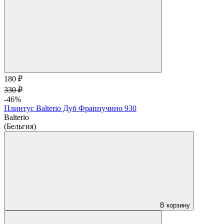
180 ₽
330 ₽
-46%
Плинтус Balterio Дуб Фраппучино 930
Balterio
(Бельгия)
В корзину