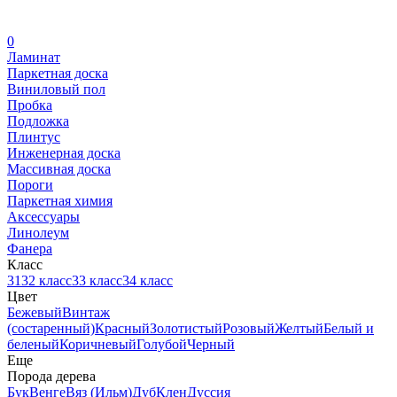
0
Ламинат
Паркетная доска
Виниловый пол
Пробка
Подложка
Плинтус
Инженерная доска
Массивная доска
Пороги
Паркетная химия
Аксессуары
Линолеум
Фанера
Класс
31
32 класс
33 класс
34 класс
Цвет
Бежевый
Винтаж
(состаренный)
Красный
Золотистый
Розовый
Желтый
Белый и
беленый
Коричневый
Голубой
Черный
Еще
Порода дерева
Бук
Венге
Вяз (Ильм)
Дуб
Клен
Дуссия