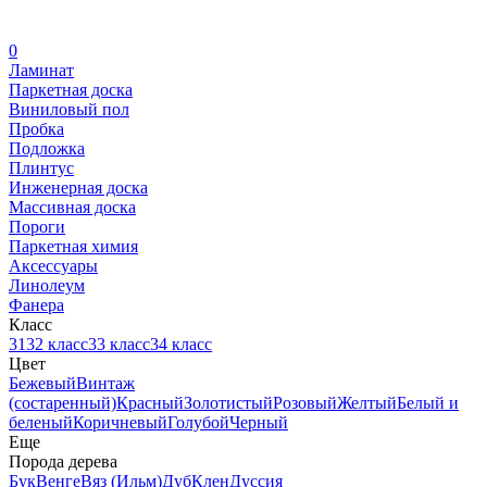
0
Ламинат
Паркетная доска
Виниловый пол
Пробка
Подложка
Плинтус
Инженерная доска
Массивная доска
Пороги
Паркетная химия
Аксессуары
Линолеум
Фанера
Класс
31
32 класс
33 класс
34 класс
Цвет
Бежевый
Винтаж
(состаренный)
Красный
Золотистый
Розовый
Желтый
Белый и
беленый
Коричневый
Голубой
Черный
Еще
Порода дерева
Бук
Венге
Вяз (Ильм)
Дуб
Клен
Дуссия