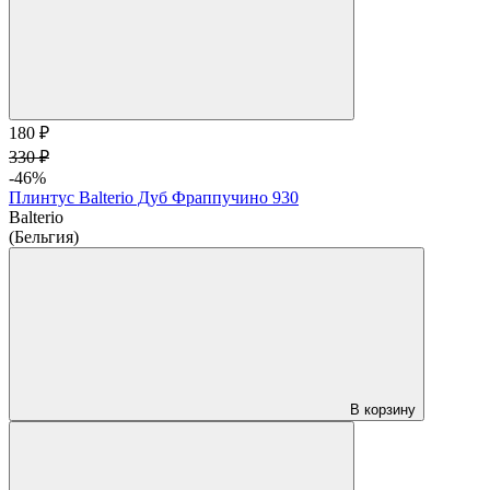
180 ₽
330 ₽
-46%
Плинтус Balterio Дуб Фраппучино 930
Balterio
(Бельгия)
В корзину