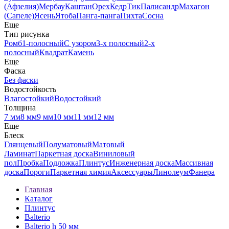
(Афзелия)
Мербау
Каштан
Орех
Кедр
Тик
Палисандр
Махагон
(Сапеле)
Ясень
Ятоба
Панга-панга
Пихта
Сосна
Еще
Тип рисунка
Ромб
1-полосный
С узором
3-х полосный
2-х
полосный
Квадрат
Камень
Еще
Фаска
Без фаски
Водостойкость
Влагостойкий
Водостойкий
Толщина
7 мм
8 мм
9 мм
10 мм
11 мм
12 мм
Еще
Блеск
Глянцевый
Полуматовый
Матовый
Ламинат
Паркетная доска
Виниловый
пол
Пробка
Подложка
Плинтус
Инженерная доска
Массивная
доска
Пороги
Паркетная химия
Аксессуары
Линолеум
Фанера
Главная
Каталог
Плинтус
Balterio
Balterio h 50 мм