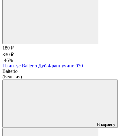
180 ₽
330 ₽
-46%
Плинтус Balterio Дуб Фраппучино 930
Balterio
(Бельгия)
В корзину