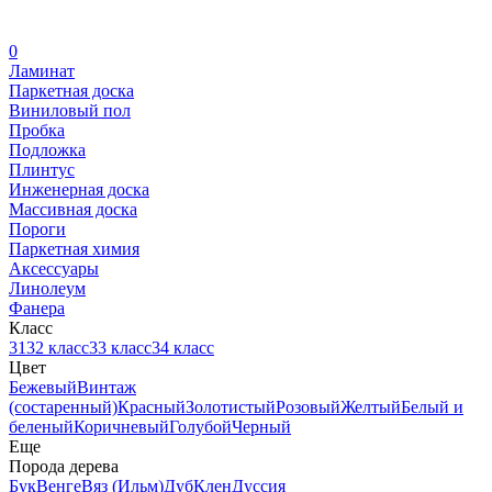
0
Ламинат
Паркетная доска
Виниловый пол
Пробка
Подложка
Плинтус
Инженерная доска
Массивная доска
Пороги
Паркетная химия
Аксессуары
Линолеум
Фанера
Класс
31
32 класс
33 класс
34 класс
Цвет
Бежевый
Винтаж
(состаренный)
Красный
Золотистый
Розовый
Желтый
Белый и
беленый
Коричневый
Голубой
Черный
Еще
Порода дерева
Бук
Венге
Вяз (Ильм)
Дуб
Клен
Дуссия