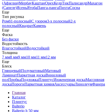
(Афзелия)
Мербау
Каштан
Орех
Кедр
Тик
Палисандр
Махагон
(Сапеле)
Ясень
Ятоба
Панга-панга
Пихта
Сосна
Еще
Тип рисунка
Ромб
1-полосный
С узором
3-х полосный
2-х
полосный
Квадрат
Камень
Еще
Фаска
Без фаски
Водостойкость
Влагостойкий
Водостойкий
Толщина
7 мм
8 мм
9 мм
10 мм
11 мм
12 мм
Еще
Блеск
Глянцевый
Полуматовый
Матовый
Ламинат
Паркетная доска
Виниловый
пол
Пробка
Подложка
Плинтус
Инженерная доска
Массивная
доска
Пороги
Паркетная химия
Аксессуары
Линолеум
Фанера
Главная
Каталог
Плинтус
Balterio
Balterio h 50 мм