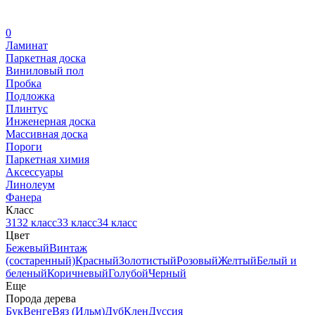
0
Ламинат
Паркетная доска
Виниловый пол
Пробка
Подложка
Плинтус
Инженерная доска
Массивная доска
Пороги
Паркетная химия
Аксессуары
Линолеум
Фанера
Класс
31
32 класс
33 класс
34 класс
Цвет
Бежевый
Винтаж
(состаренный)
Красный
Золотистый
Розовый
Желтый
Белый и
беленый
Коричневый
Голубой
Черный
Еще
Порода дерева
Бук
Венге
Вяз (Ильм)
Дуб
Клен
Дуссия