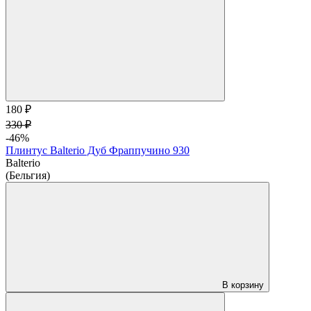
180 ₽
330 ₽
-46%
Плинтус Balterio Дуб Фраппучино 930
Balterio
(Бельгия)
В корзину