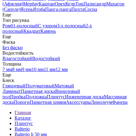
(Афзелия)
Мербау
Каштан
Орех
Кедр
Тик
Палисандр
Махагон
(Сапеле)
Ясень
Ятоба
Панга-панга
Пихта
Сосна
Еще
Тип рисунка
Ромб
1-полосный
С узором
3-х полосный
2-х
полосный
Квадрат
Камень
Еще
Фаска
Без фаски
Водостойкость
Влагостойкий
Водостойкий
Толщина
7 мм
8 мм
9 мм
10 мм
11 мм
12 мм
Еще
Блеск
Глянцевый
Полуматовый
Матовый
Ламинат
Паркетная доска
Виниловый
пол
Пробка
Подложка
Плинтус
Инженерная доска
Массивная
доска
Пороги
Паркетная химия
Аксессуары
Линолеум
Фанера
Главная
Каталог
Плинтус
Balterio
Balterio h 50 мм