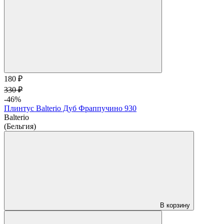
180 ₽
330 ₽
-46%
Плинтус Balterio Дуб Фраппучино 930
Balterio
(Бельгия)
В корзину