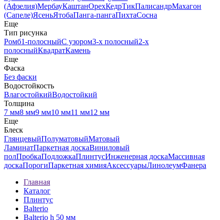
(Афзелия)
Мербау
Каштан
Орех
Кедр
Тик
Палисандр
Махагон
(Сапеле)
Ясень
Ятоба
Панга-панга
Пихта
Сосна
Еще
Тип рисунка
Ромб
1-полосный
С узором
3-х полосный
2-х
полосный
Квадрат
Камень
Еще
Фаска
Без фаски
Водостойкость
Влагостойкий
Водостойкий
Толщина
7 мм
8 мм
9 мм
10 мм
11 мм
12 мм
Еще
Блеск
Глянцевый
Полуматовый
Матовый
Ламинат
Паркетная доска
Виниловый
пол
Пробка
Подложка
Плинтус
Инженерная доска
Массивная
доска
Пороги
Паркетная химия
Аксессуары
Линолеум
Фанера
Главная
Каталог
Плинтус
Balterio
Balterio h 50 мм