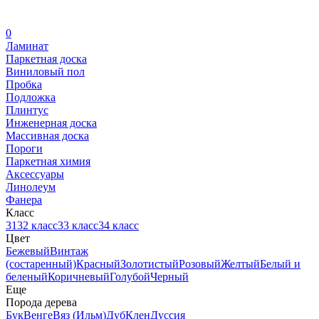
0
Ламинат
Паркетная доска
Виниловый пол
Пробка
Подложка
Плинтус
Инженерная доска
Массивная доска
Пороги
Паркетная химия
Аксессуары
Линолеум
Фанера
Класс
31
32 класс
33 класс
34 класс
Цвет
Бежевый
Винтаж
(состаренный)
Красный
Золотистый
Розовый
Желтый
Белый и
беленый
Коричневый
Голубой
Черный
Еще
Порода дерева
Бук
Венге
Вяз (Ильм)
Дуб
Клен
Дуссия