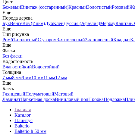
Цвет
Бежевый
Винтаж (состаренный)
Красный
Золотистый
Розовый
Ж
Еще
Порода дерева
Бук
Венге
Вяз (Ильм)
Дуб
Клен
Дуссия (Афзелия)
Мербау
Каштан
О
Еще
Тип рисунка
Ромб
1-полосный
С узором
3-х полосный
2-х полосный
Квадрат
К
Еще
Фаска
Без фаски
Водостойкость
Влагостойкий
Водостойкий
Толщина
7 мм
8 мм
9 мм
10 мм
11 мм
12 мм
Еще
Блеск
Глянцевый
Полуматовый
Матовый
Ламинат
Паркетная доска
Виниловый пол
Пробка
Подложка
Пли
Главная
Каталог
Плинтус
Balterio
Balterio h 50 мм