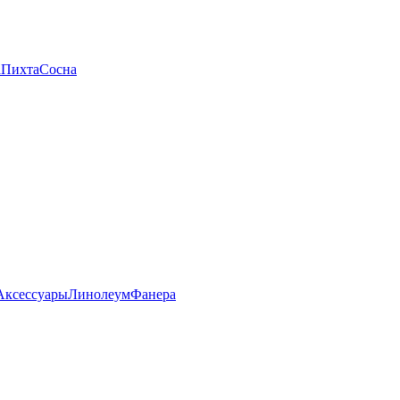
а
Пихта
Сосна
Аксессуары
Линолеум
Фанера