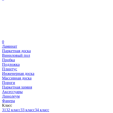
0
Ламинат
Паркетная доска
Виниловый пол
Пробка
Подложка
Плинтус
Инженерная доска
Массивная доска
Пороги
Паркетная химия
Аксессуары
Линолеум
Фанера
Класс
31
32 класс
33 класс
34 класс