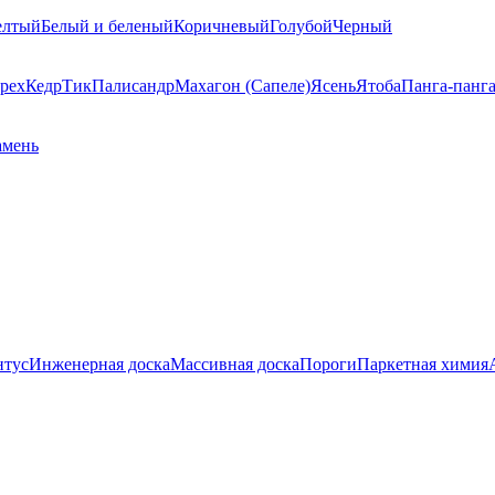
елтый
Белый и беленый
Коричневый
Голубой
Черный
рех
Кедр
Тик
Палисандр
Махагон (Сапеле)
Ясень
Ятоба
Панга-панг
амень
нтус
Инженерная доска
Массивная доска
Пороги
Паркетная химия