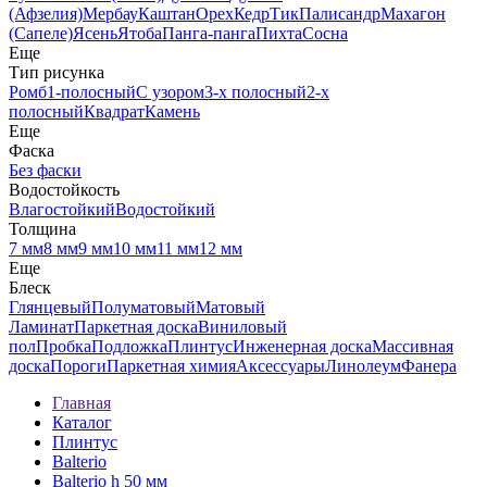
(Афзелия)
Мербау
Каштан
Орех
Кедр
Тик
Палисандр
Махагон
(Сапеле)
Ясень
Ятоба
Панга-панга
Пихта
Сосна
Еще
Тип рисунка
Ромб
1-полосный
С узором
3-х полосный
2-х
полосный
Квадрат
Камень
Еще
Фаска
Без фаски
Водостойкость
Влагостойкий
Водостойкий
Толщина
7 мм
8 мм
9 мм
10 мм
11 мм
12 мм
Еще
Блеск
Глянцевый
Полуматовый
Матовый
Ламинат
Паркетная доска
Виниловый
пол
Пробка
Подложка
Плинтус
Инженерная доска
Массивная
доска
Пороги
Паркетная химия
Аксессуары
Линолеум
Фанера
Главная
Каталог
Плинтус
Balterio
Balterio h 50 мм