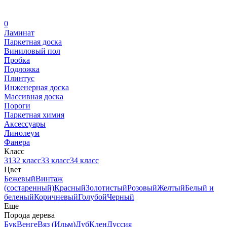
0
Ламинат
Паркетная доска
Виниловый пол
Пробка
Подложка
Плинтус
Инженерная доска
Массивная доска
Пороги
Паркетная химия
Аксессуары
Линолеум
Фанера
Класс
31
32 класс
33 класс
34 класс
Цвет
Бежевый
Винтаж
(состаренный)
Красный
Золотистый
Розовый
Желтый
Белый и
беленый
Коричневый
Голубой
Черный
Еще
Порода дерева
Бук
Венге
Вяз (Ильм)
Дуб
Клен
Дуссия