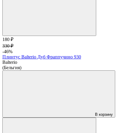
180 ₽
330 ₽
-46%
Плинтус Balterio Дуб Фраппучино 930
Balterio
(Бельгия)
В корзину