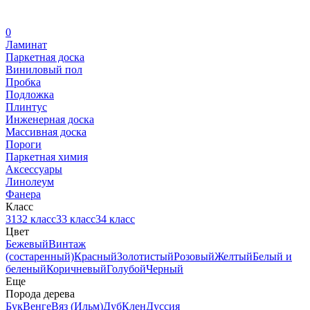
0
Ламинат
Паркетная доска
Виниловый пол
Пробка
Подложка
Плинтус
Инженерная доска
Массивная доска
Пороги
Паркетная химия
Аксессуары
Линолеум
Фанера
Класс
31
32 класс
33 класс
34 класс
Цвет
Бежевый
Винтаж
(состаренный)
Красный
Золотистый
Розовый
Желтый
Белый и
беленый
Коричневый
Голубой
Черный
Еще
Порода дерева
Бук
Венге
Вяз (Ильм)
Дуб
Клен
Дуссия