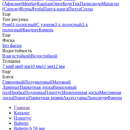
(Афзелия)
Мербау
Каштан
Орех
Кедр
Тик
Палисандр
Махагон
(Сапеле)
Ясень
Ятоба
Панга-панга
Пихта
Сосна
Еще
Тип рисунка
Ромб
1-полосный
С узором
3-х полосный
2-х
полосный
Квадрат
Камень
Еще
Фаска
Без фаски
Водостойкость
Влагостойкий
Водостойкий
Толщина
7 мм
8 мм
9 мм
10 мм
11 мм
12 мм
Еще
Блеск
Глянцевый
Полуматовый
Матовый
Ламинат
Паркетная доска
Виниловый
пол
Пробка
Подложка
Плинтус
Инженерная доска
Массивная
доска
Пороги
Паркетная химия
Аксессуары
Линолеум
Фанера
Главная
Каталог
Плинтус
Balterio
Balterio h 50 мм