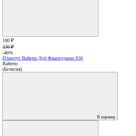
180 ₽
330 ₽
-46%
Плинтус Balterio Дуб Фраппучино 930
Balterio
(Бельгия)
В корзину