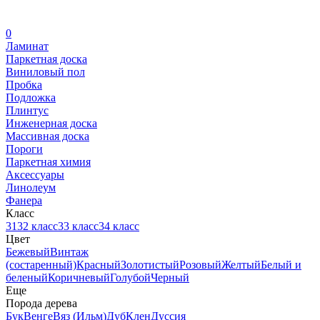
0
Ламинат
Паркетная доска
Виниловый пол
Пробка
Подложка
Плинтус
Инженерная доска
Массивная доска
Пороги
Паркетная химия
Аксессуары
Линолеум
Фанера
Класс
31
32 класс
33 класс
34 класс
Цвет
Бежевый
Винтаж
(состаренный)
Красный
Золотистый
Розовый
Желтый
Белый и
беленый
Коричневый
Голубой
Черный
Еще
Порода дерева
Бук
Венге
Вяз (Ильм)
Дуб
Клен
Дуссия