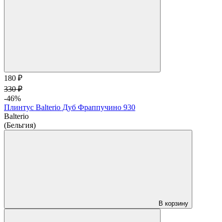
180 ₽
330 ₽
-46%
Плинтус Balterio Дуб Фраппучино 930
Balterio
(Бельгия)
В корзину