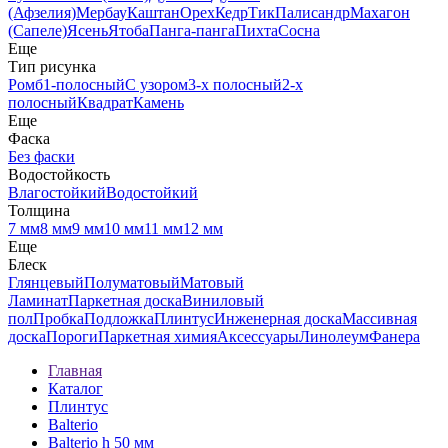
(Афзелия)
Мербау
Каштан
Орех
Кедр
Тик
Палисандр
Махагон
(Сапеле)
Ясень
Ятоба
Панга-панга
Пихта
Сосна
Еще
Тип рисунка
Ромб
1-полосный
С узором
3-х полосный
2-х
полосный
Квадрат
Камень
Еще
Фаска
Без фаски
Водостойкость
Влагостойкий
Водостойкий
Толщина
7 мм
8 мм
9 мм
10 мм
11 мм
12 мм
Еще
Блеск
Глянцевый
Полуматовый
Матовый
Ламинат
Паркетная доска
Виниловый
пол
Пробка
Подложка
Плинтус
Инженерная доска
Массивная
доска
Пороги
Паркетная химия
Аксессуары
Линолеум
Фанера
Главная
Каталог
Плинтус
Balterio
Balterio h 50 мм