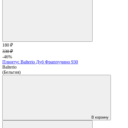
180 ₽
330 ₽
-46%
Плинтус Balterio Дуб Фраппучино 930
Balterio
(Бельгия)
В корзину