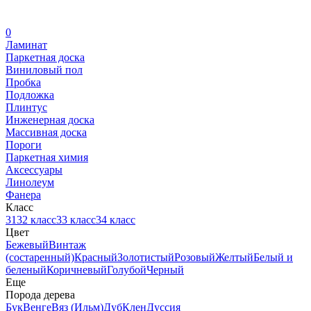
0
Ламинат
Паркетная доска
Виниловый пол
Пробка
Подложка
Плинтус
Инженерная доска
Массивная доска
Пороги
Паркетная химия
Аксессуары
Линолеум
Фанера
Класс
31
32 класс
33 класс
34 класс
Цвет
Бежевый
Винтаж
(состаренный)
Красный
Золотистый
Розовый
Желтый
Белый и
беленый
Коричневый
Голубой
Черный
Еще
Порода дерева
Бук
Венге
Вяз (Ильм)
Дуб
Клен
Дуссия