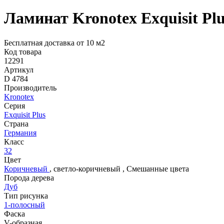
Ламинат Kronotex Exquisit Pl
Бесплатная доставка от 10 м2
Код товара
12291
Артикул
D 4784
Производитель
Kronotex
Серия
Exquisit Plus
Страна
Германия
Класс
32
Цвет
Коричневый
,
светло-коричневый
,
Смешанные цвета
Порода дерева
Дуб
Тип рисунка
1-полосный
Фаска
V-образная