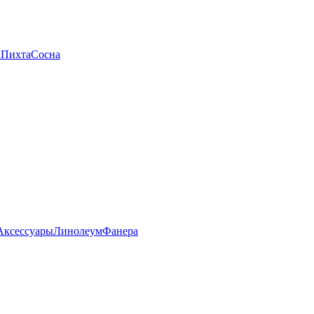
а
Пихта
Сосна
Аксессуары
Линолеум
Фанера