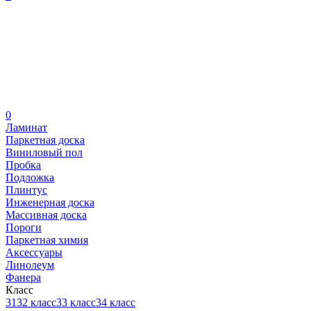
0
Ламинат
Паркетная доска
Виниловый пол
Пробка
Подложка
Плинтус
Инженерная доска
Массивная доска
Пороги
Паркетная химия
Аксессуары
Линолеум
Фанера
Класс
31
32 класс
33 класс
34 класс