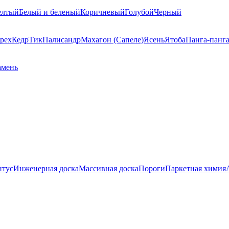
елтый
Белый и беленый
Коричневый
Голубой
Черный
рех
Кедр
Тик
Палисандр
Махагон (Сапеле)
Ясень
Ятоба
Панга-панг
амень
нтус
Инженерная доска
Массивная доска
Пороги
Паркетная химия