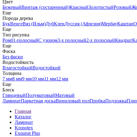
Цвет
Бежевый
Винтаж (состаренный)
Красный
Золотистый
Розовый
Ж
Еще
Порода дерева
Бук
Венге
Вяз (Ильм)
Дуб
Клен
Дуссия (Афзелия)
Мербау
Каштан
О
Еще
Тип рисунка
Ромб
1-полосный
С узором
3-х полосный
2-х полосный
Квадрат
К
Еще
Фаска
Без фаски
Водостойкость
Влагостойкий
Водостойкий
Толщина
7 мм
8 мм
9 мм
10 мм
11 мм
12 мм
Еще
Блеск
Глянцевый
Полуматовый
Матовый
Ламинат
Паркетная доска
Виниловый пол
Пробка
Подложка
Пли
Главная
Каталог
Ламинат
Kronotex
Exquisit Plus