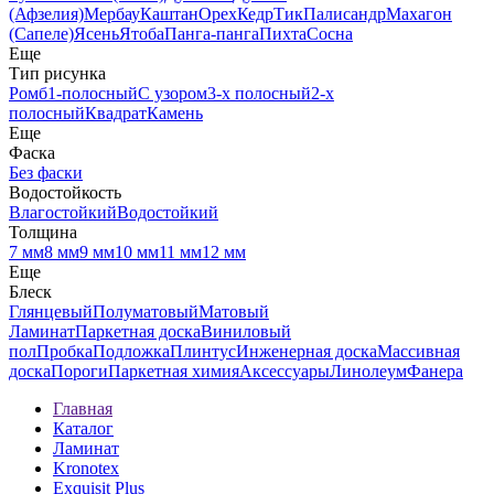
(Афзелия)
Мербау
Каштан
Орех
Кедр
Тик
Палисандр
Махагон
(Сапеле)
Ясень
Ятоба
Панга-панга
Пихта
Сосна
Еще
Тип рисунка
Ромб
1-полосный
С узором
3-х полосный
2-х
полосный
Квадрат
Камень
Еще
Фаска
Без фаски
Водостойкость
Влагостойкий
Водостойкий
Толщина
7 мм
8 мм
9 мм
10 мм
11 мм
12 мм
Еще
Блеск
Глянцевый
Полуматовый
Матовый
Ламинат
Паркетная доска
Виниловый
пол
Пробка
Подложка
Плинтус
Инженерная доска
Массивная
доска
Пороги
Паркетная химия
Аксессуары
Линолеум
Фанера
Главная
Каталог
Ламинат
Kronotex
Exquisit Plus