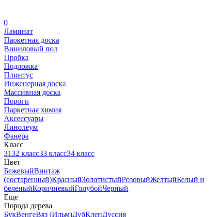
0
Ламинат
Паркетная доска
Виниловый пол
Пробка
Подложка
Плинтус
Инженерная доска
Массивная доска
Пороги
Паркетная химия
Аксессуары
Линолеум
Фанера
Класс
31
32 класс
33 класс
34 класс
Цвет
Бежевый
Винтаж
(состаренный)
Красный
Золотистый
Розовый
Желтый
Белый и
беленый
Коричневый
Голубой
Черный
Еще
Порода дерева
Бук
Венге
Вяз (Ильм)
Дуб
Клен
Дуссия