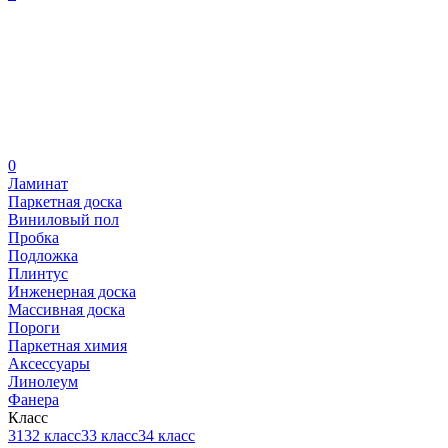
0
Ламинат
Паркетная доска
Виниловый пол
Пробка
Подложка
Плинтус
Инженерная доска
Массивная доска
Пороги
Паркетная химия
Аксессуары
Линолеум
Фанера
Класс
31
32 класс
33 класс
34 класс