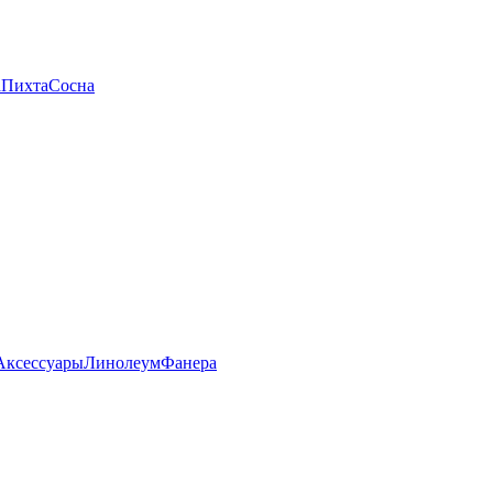
а
Пихта
Сосна
Аксессуары
Линолеум
Фанера