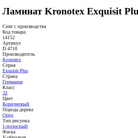
Ламинат Kronotex Exquisit Pl
Снят с производства
Код товара
14152
Артикул
D 4710
Производитель
Kronotex
Серия
Exquisit Plus
Страна
Германия
Класс
32
Цвет
Коричневый
Порода дерева
Орех
Тип рисунка
1-полосный
Фаска
V-образная