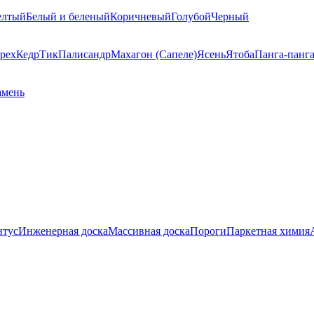
елтый
Белый и беленый
Коричневый
Голубой
Черный
рех
Кедр
Тик
Палисандр
Махагон (Сапеле)
Ясень
Ятоба
Панга-панг
амень
нтус
Инженерная доска
Массивная доска
Пороги
Паркетная химия