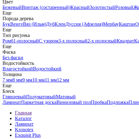
Цвет
Бежевый
Винтаж (состаренный)
Красный
Золотистый
Розовый
Ж
Еще
Порода дерева
Бук
Венге
Вяз (Ильм)
Дуб
Клен
Дуссия (Афзелия)
Мербау
Каштан
О
Еще
Тип рисунка
Ромб
1-полосный
С узором
3-х полосный
2-х полосный
Квадрат
К
Еще
Фаска
Без фаски
Водостойкость
Влагостойкий
Водостойкий
Толщина
7 мм
8 мм
9 мм
10 мм
11 мм
12 мм
Еще
Блеск
Глянцевый
Полуматовый
Матовый
Ламинат
Паркетная доска
Виниловый пол
Пробка
Подложка
Пли
Главная
Каталог
Ламинат
Kronotex
Exquisit Plus