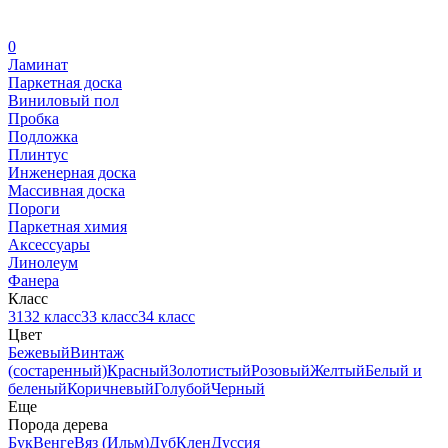
0
Ламинат
Паркетная доска
Виниловый пол
Пробка
Подложка
Плинтус
Инженерная доска
Массивная доска
Пороги
Паркетная химия
Аксессуары
Линолеум
Фанера
Класс
31
32 класс
33 класс
34 класс
Цвет
Бежевый
Винтаж
(состаренный)
Красный
Золотистый
Розовый
Желтый
Белый и
беленый
Коричневый
Голубой
Черный
Еще
Порода дерева
Бук
Венге
Вяз (Ильм)
Дуб
Клен
Дуссия