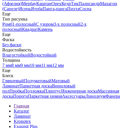
(Афзелия)
Мербау
Каштан
Орех
Кедр
Тик
Палисандр
Махагон
(Сапеле)
Ясень
Ятоба
Панга-панга
Пихта
Сосна
Еще
Тип рисунка
Ромб
1-полосный
С узором
3-х полосный
2-х
полосный
Квадрат
Камень
Еще
Фаска
Без фаски
Водостойкость
Влагостойкий
Водостойкий
Толщина
7 мм
8 мм
9 мм
10 мм
11 мм
12 мм
Еще
Блеск
Глянцевый
Полуматовый
Матовый
Ламинат
Паркетная доска
Виниловый
пол
Пробка
Подложка
Плинтус
Инженерная доска
Массивная
доска
Пороги
Паркетная химия
Аксессуары
Линолеум
Фанера
Главная
Каталог
Ламинат
Kronotex
Exquisit Plus