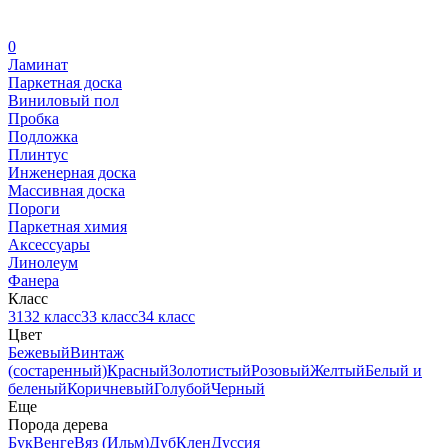
0
Ламинат
Паркетная доска
Виниловый пол
Пробка
Подложка
Плинтус
Инженерная доска
Массивная доска
Пороги
Паркетная химия
Аксессуары
Линолеум
Фанера
Класс
31
32 класс
33 класс
34 класс
Цвет
Бежевый
Винтаж
(состаренный)
Красный
Золотистый
Розовый
Желтый
Белый и
беленый
Коричневый
Голубой
Черный
Еще
Порода дерева
Бук
Венге
Вяз (Ильм)
Дуб
Клен
Дуссия