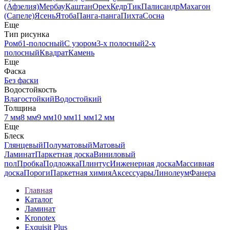
(Афзелия)
Мербау
Каштан
Орех
Кедр
Тик
Палисандр
Махагон
(Сапеле)
Ясень
Ятоба
Панга-панга
Пихта
Сосна
Еще
Тип рисунка
Ромб
1-полосный
С узором
3-х полосный
2-х
полосный
Квадрат
Камень
Еще
Фаска
Без фаски
Водостойкость
Влагостойкий
Водостойкий
Толщина
7 мм
8 мм
9 мм
10 мм
11 мм
12 мм
Еще
Блеск
Глянцевый
Полуматовый
Матовый
Ламинат
Паркетная доска
Виниловый
пол
Пробка
Подложка
Плинтус
Инженерная доска
Массивная
доска
Пороги
Паркетная химия
Аксессуары
Линолеум
Фанера
Главная
Каталог
Ламинат
Kronotex
Exquisit Plus