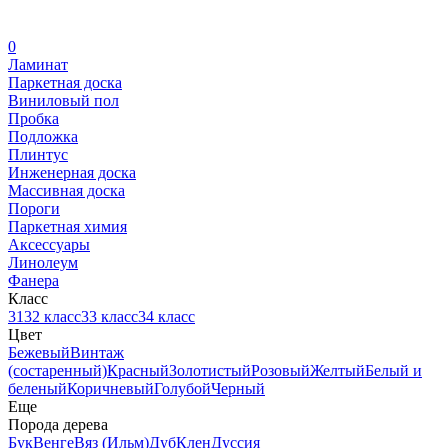
0
Ламинат
Паркетная доска
Виниловый пол
Пробка
Подложка
Плинтус
Инженерная доска
Массивная доска
Пороги
Паркетная химия
Аксессуары
Линолеум
Фанера
Класс
31
32 класс
33 класс
34 класс
Цвет
Бежевый
Винтаж
(состаренный)
Красный
Золотистый
Розовый
Желтый
Белый и
беленый
Коричневый
Голубой
Черный
Еще
Порода дерева
Бук
Венге
Вяз (Ильм)
Дуб
Клен
Дуссия