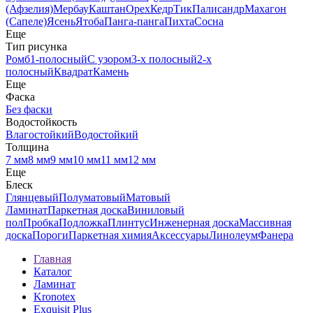
(Афзелия)
Мербау
Каштан
Орех
Кедр
Тик
Палисандр
Махагон
(Сапеле)
Ясень
Ятоба
Панга-панга
Пихта
Сосна
Еще
Тип рисунка
Ромб
1-полосный
С узором
3-х полосный
2-х
полосный
Квадрат
Камень
Еще
Фаска
Без фаски
Водостойкость
Влагостойкий
Водостойкий
Толщина
7 мм
8 мм
9 мм
10 мм
11 мм
12 мм
Еще
Блеск
Глянцевый
Полуматовый
Матовый
Ламинат
Паркетная доска
Виниловый
пол
Пробка
Подложка
Плинтус
Инженерная доска
Массивная
доска
Пороги
Паркетная химия
Аксессуары
Линолеум
Фанера
Главная
Каталог
Ламинат
Kronotex
Exquisit Plus